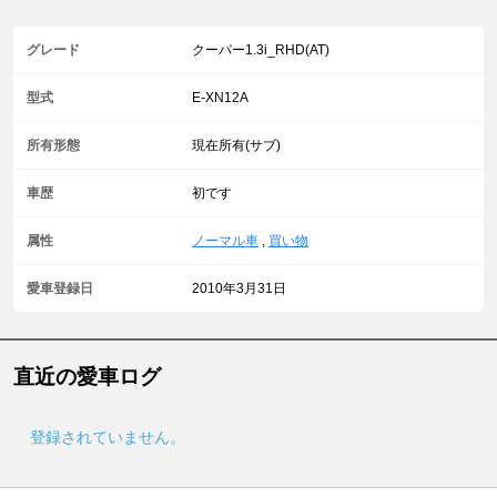
グレード
クーパー1.3i_RHD(AT)
型式
E-XN12A
所有形態
現在所有(サブ)
車歴
初です
属性
ノーマル車
,
買い物
愛車登録日
2010年3月31日
直近の愛車ログ
登録されていません。