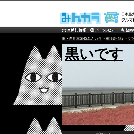
車・自動車SNSみんカラ
>
車種別情報
>
マ
黒いです