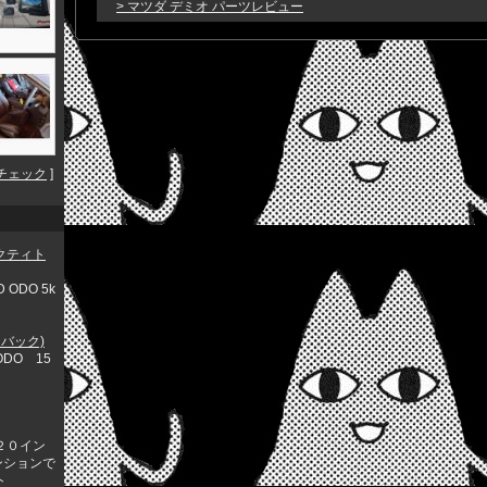
> マツダ デミオ パーツレビュー
チェック
]
アクティト
D ODO 5k
チバック)
 ODO 15
２０イン
ンションで
ト