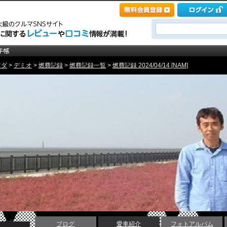
ツダ
>
デミオ
>
燃費記録
>
燃費記録一覧
>
燃費記録 2024/04/14 [NAM]
ブログ
愛車紹介
フォトアルバム