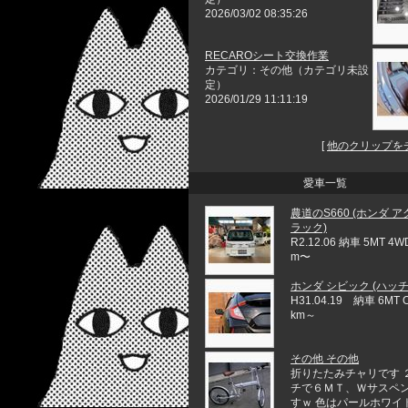
2026/03/02 08:35:26
RECAROシート交換作業
カテゴリ：その他（カテゴリ未設
定）
2026/01/29 11:11:19
[
他のクリップを
愛車一覧
農道のS660 (ホンダ 
ラック)
R2.12.06 納車 5MT 4W
m〜
ホンダ シビック (ハッ
H31.04.19 納車 6MT
km～
その他 その他
折りたたみチャリです 
チで６ＭＴ、Ｗサスペ
すｗ 色はパールホワイ