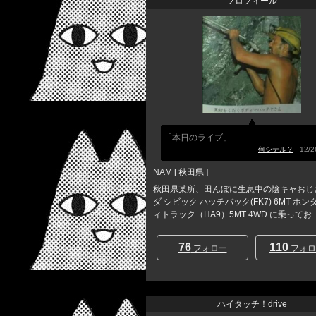
プロフィール
「本日のライブ」
何シテル？
12/26
NAM
[
秋田県
]
秋田県某所、田んぼに生息中の陰キャおじ
ダ シビック ハッチバック(FK7) 6MT ホン
ィトラック（HA9）5MT 4WD に乗ってお..
76
110
フォロー
フォロ
ハイタッチ！drive