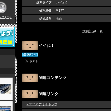
燃料タイプ
ハイオク
燃料単価
¥ 177
 (75)
]
給油場所
大曲
燃費記録一覧
イイね！
関連コンテンツ
関連リンク
> マツダ デミオ トップ