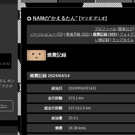
NAMの"かえるたん"
[
]
マツダ デミオ
プロフィール
(
愛車ログ
)
パーツレビュー (72)
|
整備手帳 (201)
|
燃費記録 (305)
|
フォトア
い物記録
|
ラップタイム
燃費記録
 18:52
燃費記録 2024/04/14
さん ホン
ダ アクテ
給油日
2024年04月14日
.
走行距離
373.1 km
ワー
総走行距離
227,412.0 km
給油量
20.3 L
燃費
18.38 km/L