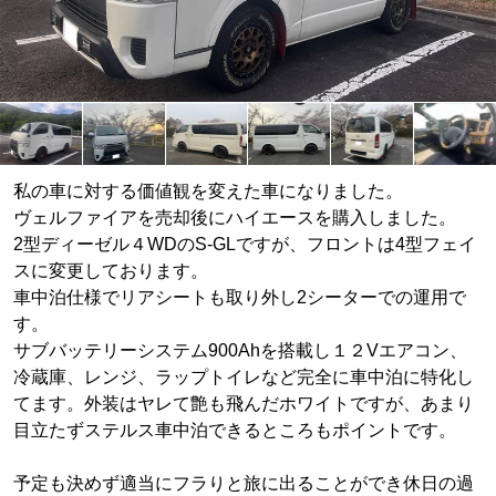
私の車に対する価値観を変えた車になりました。
ヴェルファイアを売却後にハイエースを購入しました。
2型ディーゼル４WDのS-GLですが、フロントは4型フェイ
スに変更しております。
車中泊仕様でリアシートも取り外し2シーターでの運用で
す。
サブバッテリーシステム900Ahを搭載し１２Vエアコン、
冷蔵庫、レンジ、ラップトイレなど完全に車中泊に特化し
てます。外装はヤレて艶も飛んだホワイトですが、あまり
目立たずステルス車中泊できるところもポイントです。
予定も決めず適当にフラりと旅に出ることができ休日の過