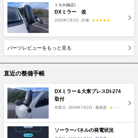
トヨタ(純正)
DXミラー 改
2026年7月2日
-
評価 :
★
★
★
★
★
パーツレビューをもっと見る
直近の整備手帳
DXミラー＆大東プレスDI-274
取付
作業日 : 2026年7月2日
-
難易度 :
★
☆
☆
ソーラーパネルの発電状況