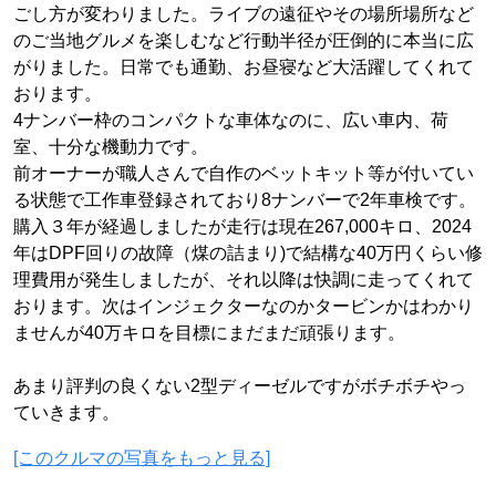
ごし方が変わりました。ライブの遠征やその場所場所など
のご当地グルメを楽しむなど行動半径が圧倒的に本当に広
がりました。日常でも通勤、お昼寝など大活躍してくれて
おります。
4ナンバー枠のコンパクトな車体なのに、広い車内、荷
室、十分な機動力です。
前オーナーが職人さんで自作のベットキット等が付いてい
る状態で工作車登録されており8ナンバーで2年車検です。
購入３年が経過しましたが走行は現在267,000キロ、2024
年はDPF回りの故障（煤の詰まり)で結構な40万円くらい修
理費用が発生しましたが、それ以降は快調に走ってくれて
おります。次はインジェクターなのかタービンかはわかり
ませんが40万キロを目標にまだまだ頑張ります。
あまり評判の良くない2型ディーゼルですがボチボチやっ
ていきます。
[このクルマの写真をもっと見る]