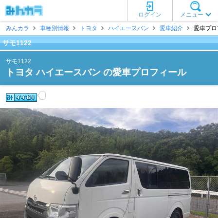
ログイン
メニュー
みんカラ
車種別情報
トヨタ
ハイエースバン
愛車紹介
愛車プロフ
サモ1122
サモ1122
トヨタ ハイエースバン の愛車プロフィール