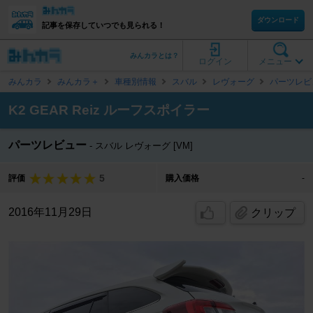
ダウンロード
記事を保存していつでも見られる！
みんカラとは？
ログイン
メニュー
みんカラ
みんカラ＋
車種別情報
スバル
レヴォーグ
パーツレビ
K2 GEAR Reiz ルーフスポイラー
パーツレビュー
スバル レヴォーグ [VM]
5
評価
購入価格
-
2016年11月29日
クリップ