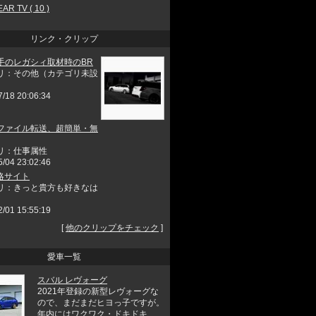
AR TV ( 10 )
リンク・クリップ
手のレガシィ取材時のBR
リ：その他（カテゴリ未設
7/18 20:06:34
ファイル転送、超簡単・無
リ：仕事属性
5/04 23:02:46
攻略サイト
リ：きっと貴方も好きなは
2/01 15:55:19
[
他のクリップをチェック
]
愛車一覧
スバル レヴォーグ
2021年登録の新型レヴォーグな
ので、まだまだヒヨっ子ですが。
年内にはワクワク・ドキドキ ...