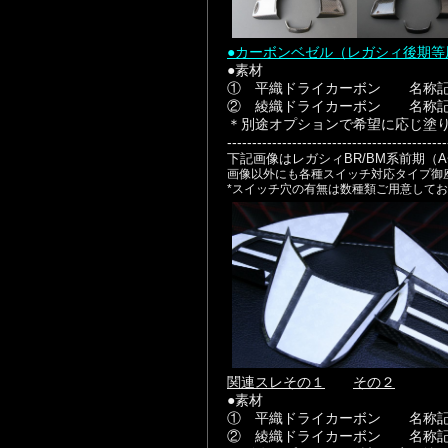
●カーボンベゼル（レガシィ後期等
●素材
① 平織ドライカーボン 名称記
② 綾織ドライカーボン 名称記
＊別途オプションで希望に応じ塗
--------------------------------------------
下記画像はレガシィBR/BM系前期（
画像以外にも各種スイッチ対応タイプ御
*スイッチ穴の有無は数種類ご用意して
関連スレその１
その２
●素材
① 平織ドライカーボン 名称記
② 綾織ドライカーボン 名称記