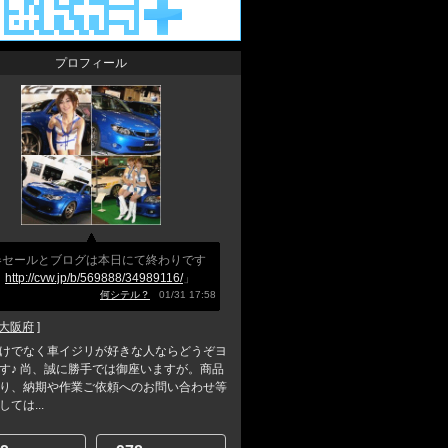
プロフィール
春セールとブログは本日にて終わりです
）
http://cvw.jp/b/569888/34989116/
」
何シテル？
01/31 17:58
大阪府
]
けでなく車イジリが好きな人ならどうぞヨ
す♪ 尚、誠に勝手では御座いますが。商品
り、納期や作業ご依頼へのお問い合わせ等
ては...