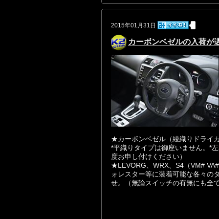
2015年01月31日
カーボンベゼルの入荷が
★カーボンベゼル（綾織りドライカ
*平織りタイプは御座いません。*
度お申し付けください）
★LEVORG、WRX、S4（VM# 
ォレスター等に装着可能な各々の
せ。（無論スイッチの有無にも全