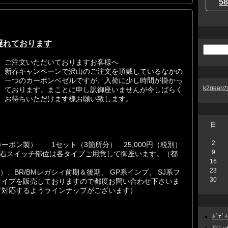
58
遅れております
ご注文いただいておりますお客様へ
新春キャンペーンで沢山のご注文を頂戴しているなかの
一つのカーボンベゼルですが、入荷に少し時間が掛かっ
k2gea
ております。まことに申し訳御座いませんが今しばらく
お待ちいただけます様お願い致します。
日
2
ーボン製） 1セット（3箇所分） 25,000円（税別）
9
左右スイッチ部位は各タイプご用意して御座います。（都
16
23
VA#）、BR/BMレガシィ前期＆後期、 GP系インプ、 SJ系フ
30
タイプを販売しておりますので都度お問い合わせ下さいま
て対応するようラインナップがございます）
ﾎﾞﾃﾞ