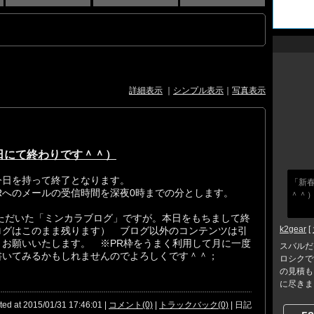
詳細表示
｜
シンプル表示
｜
写真表示
日にて終わりです＾＾）
今日を持って終了となります。
「新
ARへのメールの受信時間を深夜0時までの分とします。
＾＾
いただいた「ミンカラブログ」ですが。本日をもちまして終
k2gear
[
ログはこのまま残ります） ブログ以外のコンテンツは引
お願いいたします。 ※PR枠をうまく利用して月に一度
スバルだ
書いてみるかもしれませんのでよろしくです＾＾；
ロシクで
の見積も
に尽きまし
ted at 2015/01/31 17:46:01 |
コメント(0)
|
トラックバック(0)
| 日記