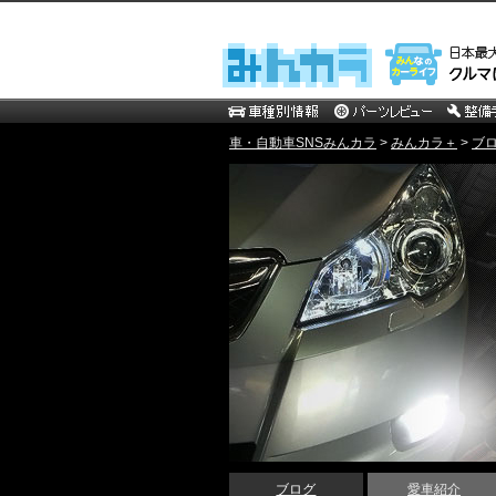
車・自動車SNSみんカラ
>
みんカラ＋
>
ブ
ブログ
愛車紹介