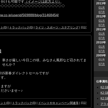
り分けも可能です
（イメージは此方より）
2013年
◇◇◇◇◇◇◇◇◇◇◇◇◇◇◇◇◇◇◇◇
01月
07月
iew.co.jp/userid/569888/blog/31468454/
2012年
01月
07月
ト(0)
|
トラックバック(0)
|
ライツ・スポーツ・ステアリング
| 日記
2011年
01月
07月
2010年
01月
日
07月
2009年
01月
寒さが厳しい今日この頃、みなさん風邪など召されてま
07月
せんか？
015新春ダイレクトセールですが
ます。
仕事属性
りますが
K2 G
ださいませ～♪
K2
K2 
ント(0)
|
トラックバック(0)
|
イベントやキャンペーン関連等
| 日記
アラ