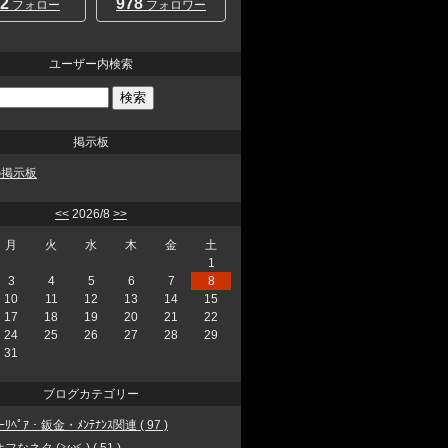
2
978
フォロー
フォロワー
ユーザー内検索
掲示板
rの掲示板
<<
2026/8
>>
月
火
水
木
金
土
1
3
4
5
6
7
8
10
11
12
13
14
15
17
18
19
20
21
22
24
25
26
27
28
29
31
ブログカテゴリー
ｨｰﾘﾍﾟｱ・鈑金・ﾒﾝﾃﾅﾝｽ関連 ( 97 )