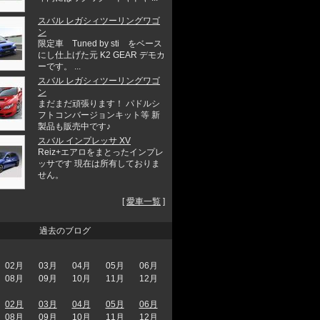
スバル レガシィツーリングワゴ
ン
限定車 Tuned by sti をベース
にし仕上げた元 K2 GEAR デモカ
ーです。 ...
スバル レガシィツーリングワゴ
ン
まだまだ頑張ります！ パドルシ
フトコンバージョンキット等 新
製品も販売中です♪
スバル インプレッサ XV
Reiz+エアロをまとったインプレ
ッサです 現在は所有しておりま
せん。
[
愛車一覧
]
過去のブログ
02月
03月
04月
05月
06月
08月
09月
10月
11月
12月
02月
03月
04月
05月
06月
08月
09月
10月
11月
12月