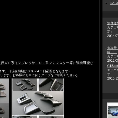
K2 GE
無良選
カテゴ
定）
2014/0
大容量
料！！
カテゴ
2012/0
、現行ＧＰ系インプレッサ、ＳＪ系フォレスター等に装着可能な
GT5
カテゴ
ます。（現在納期は３０～４５日必要となります）
ず
おります。お客様のお車に合うタイプをご確認ください）
2010/1