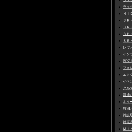
ワンオフ
ライツ
ＨＩＤ
ＢＲ・Ｂ
ＢＲ・
ＢＰ・Ｂ
ＢＥ・Ｂ
レヴォー
インプ
BRZ (
フォレ
エクシー
イベン
クルマ
普通な
ホイー
舞洲元
雑誌取
特売品
ＭＩＮ