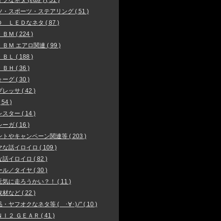
なネタ (≧ω≦ ) ( 51 )
・スポーツ・ステアリング ( 51 )
 ＬＥＤなネタ ( 87 )
Ｍ ( 224 )
ＢＭ エアロ関連 ( 99 )
Ｌ ( 188 )
Ｈ ( 36 )
グ ( 30 )
レッサ ( 42 )
 54 )
スター ( 14 )
ガ ( 16 )
トやキャンペーン関連等 ( 203 )
な話イロイロ ( 109 )
話イロイロ ( 82 )
ル／タイヤ ( 30 )
気に走ろうかい？！ ( 11 )
材など ( 22 )
・ヤフオクなネタ等 ( ･∀･)ﾉ" ( 10 )
Ｉ２ ＧＥＡＲ ( 41 )