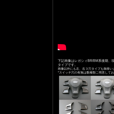
下記画像はレガシィBR/BM系後期
タイプです。
画像以外にも左、右３穴タイプも御座い
*スイッチ穴の有無は数種類ご用意して