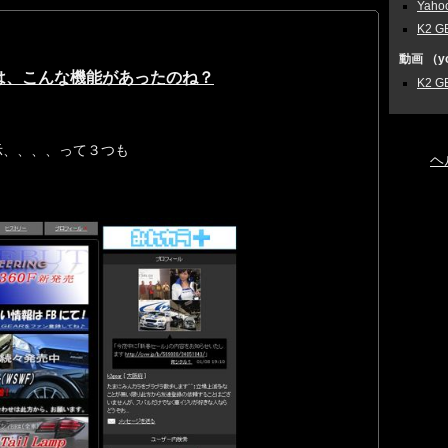
Yah
K2 G
動画 （yo
は、こんな機能があったのね？
K2 G
示、、、、って３つも
ヘ