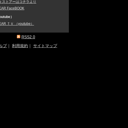
oo ストアーはコチラより
EAR FaceBOOK
utube）
EAR ＴＶ （youtube）
RSS2.0
ルプ
｜
利用規約
｜
サイトマップ