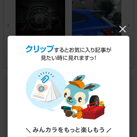
K2 GEAR パドルシフト・エ
K2 GEAR Reiz+ ルーフスポイ
クステンション
ラー
記事一覧
詳細データ
車種情報
スバル レヴォーグ
カテゴリ
インテリア
フットレスト
定価
36,300 円
購入価格
-
ユーザー
k2gear