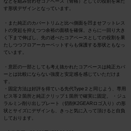
などを組み合わせコアベース（骨格）としての役割を果た
す形状デザインとなっています。
・また純正のカバートリムと比べ側面を凹ませフットレス
トの突起を抑えつつ余裕の面積を確保。さらに一回り大き
く下まで伸ばし、先の述べたコアベースとしての役割を果
たしつつフロアーカーペットすらも保護する形状ともなっ
ています。
・意匠の一部としても考え抜かれたコアベースは純正カバ
ーとは比較にならない強度と安定感を感じていただけま
す。
・固定方法は好評を得ている先代Type２と同じよう、専用
ビス等２箇所と純正クリップ１箇所で確実に固定。 ・ジュ
ラルミン削り出しプレート（切削K2GEARロゴ入り）の形
状とサイズにデザインも、きっと気に入って頂けると自負
しております。