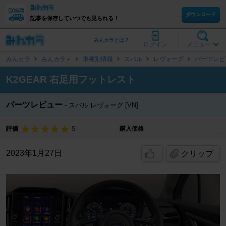
ダウンロード
記事を保存していつでも見られる！
みんカラとは？
ログイン
メニュー
みんカラ
みんカラ＋
車種別情報
スバル
レヴォーグ
パーツレビ
K2GEAR 右足用フットレスト
パーツレビュー
スバル レヴォーグ [VN]
5
評価
購入価格
-
2023年1月27日
クリップ