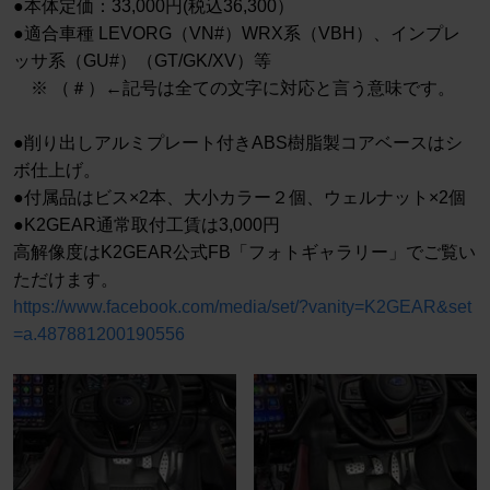
●本体定価：33,000円(税込36,300）
●適合車種 LEVORG（VN#）WRX系（VBH）、インプレ
ッサ系（GU#）（GT/GK/XV）等
※ （＃）←記号は全ての文字に対応と言う意味です。
●削り出しアルミプレート付きABS樹脂製コアベースはシ
ボ仕上げ。
●付属品はビス×2本、大小カラー２個、ウェルナット×2個
●K2GEAR通常取付工賃は3,000円
高解像度はK2GEAR公式FB「フォトギャラリー」でご覧い
ただけます。
https://www.facebook.com/media/set/?vanity=K2GEAR&set
=a.487881200190556