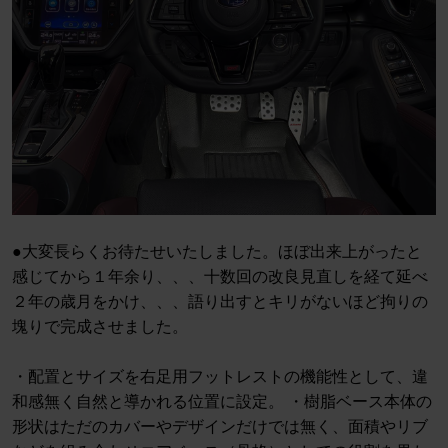
●大変長らくお待たせいたしました。ほぼ出来上がったと
感じてから１年余り、、、十数回の改良見直しを経て延べ
２年の歳月をかけ、、、語り出すとキリがないほど拘りの
塊りで完成させました。
・配置とサイズを右足用フットレストの機能性として、違
和感無く自然と導かれる位置に設定。 ・樹脂ベース本体の
形状はただのカバーやデザインだけでは無く、面積やリブ