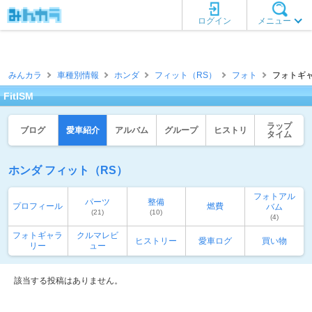
ログイン
メニュー
みんカラ
車種別情報
ホンダ
フィット（RS）
フォト
フォトギャラ
FitISM
ラップ
ブログ
愛車紹介
アルバム
グループ
ヒストリ
タイム
ホンダ フィット（RS）
フォトアル
パーツ
整備
プロフィール
燃費
バム
(21)
(10)
(4)
フォトギャラ
クルマレビ
ヒストリー
愛車ログ
買い物
リー
ュー
該当する投稿はありません。