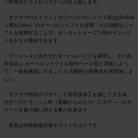
ン時等のドライビバリティが向上致します。
・オクヤマのストラットタワーバーのシャフト部は20×40φ
（厚み1.6㎜）のオーバルシャフトを採用、その強靭なシャ
フトを採用することで、ボンネットオープン時のインパク
トもかなり期待できます。
・ブーンｘ４に合わせたオーバルパイプを採用し、その左
右を結ぶ オーバルシャフトを取付ベース部と溶接によっ
て、一体化構造にすることで 高剛性と軽量化を実現致しま
した。
・オクヤマ独自のブラケット部溶接加工を施して入る為、
万が一のクラッシュ時（真横からの入力）にボディへのダ
メージを最小限に抑える事が出来ます。
・表面は特殊粉黛塗装ホワイト仕上げです。