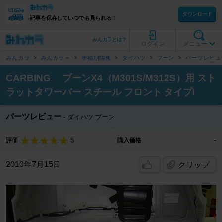
ダウンロード
記事を保存していつでも見られる！
みんカラとは？
ログイン
メニュー
みんカラ
みんカラ＋
車種別情報
ダイハツ
ブーン
パーツレビュ
CARBING ブーンX4（M301S/M312S）用 スト
ラットタワーバー スチール フロント タイプI
パーツレビュー
ダイハツ ブーン
5
評価
購入価格
-
2010年7月15日
クリップ