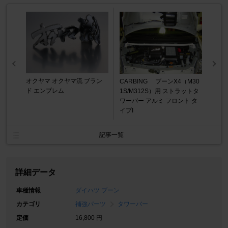
オクヤマ オクヤマ流 ブラン
CARBING ブーンX4（M30
ド エンブレム
1S/M312S）用 ストラットタ
ワーバー アルミ フロント タ
イプI
記事一覧
詳細データ
車種情報
ダイハツ ブーン
カテゴリ
補強パーツ
タワーバー
定価
16,800 円