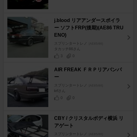
j.blood リアアンダースポイラ
ー ソフトFRP(後期)(AE86 TRU
ENO)
スプリンタートレノ
[AE85/86]
タカッチ86さん
3
0
AIR FREAK ＦＲＰリアバンパ
ー
スプリンタートレノ
[AE85/86]
krfさん
0
0
CBY / クリスタルボディ横浜 リ
アゲート
スプリンタートレノ
[AE85/86]