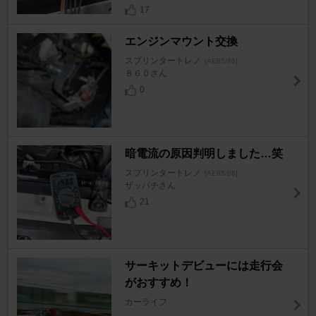
17
エンジンマウント交換
スプリンタートレノ
[AE85/86]
８６０さん
0
暗電流の原因判明しました…笑
スプリンタートレノ
[AE85/86]
ザッパチさん
21
サーキットデビューには走行会
がおすすめ！
カーライフ