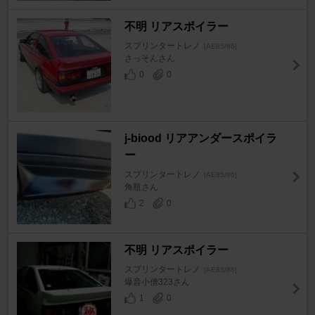
不明 リアスポイラー
スプリンタートレノ
[AE85/86]
さっそんさん
0
0
j-biood リアアンダースポイラ
ー
スプリンタートレノ
[AE85/86]
角瓶さん
2
0
不明 リアスポイラー
スプリンタートレノ
[AE85/86]
爆音小僧323さん
1
0