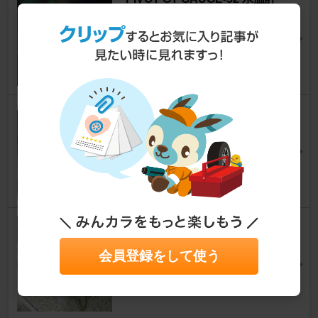
スプリンタートレノ
[AE85/86]
桂川さん
3
DUNLOP DIREZZA ZⅢ185/60R
14
スプリンタートレノ
[AE85/86]
桂川さん
10
トヨタ(純正) プロペラシャフト
センターサポートベアリング
会員登録をして使う
スプリンタートレノ
[AE85/86]
師匠@EXさん
6