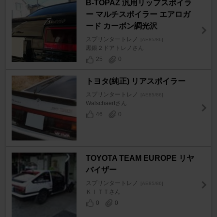
B-TOPAZ 汎用リップスポイラ
ー マルチスポイラー エアロガ
ード カーボン調光沢
スプリンタートレノ
[AE85/86]
黒銀２ドアトレノさん
25
0
トヨタ(純正) リアスポイラー
スプリンタートレノ
[AE85/86]
Walschaertさん
46
0
TOYOTA TEAM EUROPE リヤ
バイザー
スプリンタートレノ
[AE85/86]
ＫＩＴＴさん
0
0