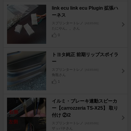
link ecu link ecu Plugin 拡張ハ
ーネス
スプリンタートレノ
[AE85/86]
たにやん。。さん
0
トヨタ純正 前期リップスポイラ
ー
スプリンタートレノ
[AE85/86]
角瓶さん
1
イルミ・ブレーキ連動スピーカ
ー【carrozzeria TS-X25】 取り
付け ②/2
スプリンタートレノ
[AE85/86]
ザッパチさん