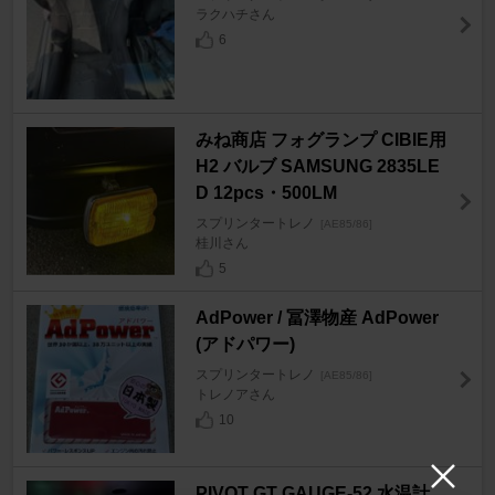
ラクハチさん
6
みね商店 フォグランプ CIBIE用
H2 バルブ SAMSUNG 2835LE
D 12pcs・500LM
スプリンタートレノ
[AE85/86]
桂川さん
5
AdPower / 冨澤物産 AdPower
(アドパワー)
スプリンタートレノ
[AE85/86]
トレノアさん
10
PIVOT GT GAUGE-52 水温計