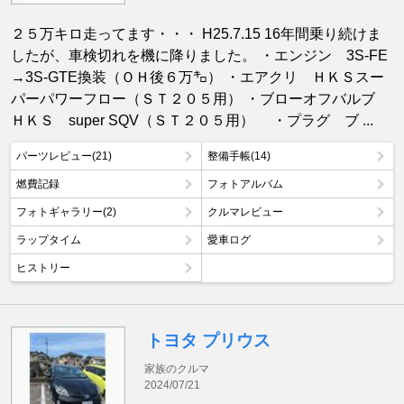
２５万キロ走ってます・・・ H25.7.15 16年間乗り続けま
したが、車検切れを機に降りました。 ・エンジン 3S-FE
→3S-GTE換装（ＯＨ後６万㌔） ・エアクリ ＨＫＳスー
パーパワーフロー（ＳＴ２０５用） ・ブローオフバルブ
ＨＫＳ super SQV（ＳＴ２０５用） ・プラグ ブ ...
パーツレビュー(21)
整備手帳(14)
燃費記録
フォトアルバム
フォトギャラリー(2)
クルマレビュー
ラップタイム
愛車ログ
ヒストリー
トヨタ プリウス
家族のクルマ
2024/07/21