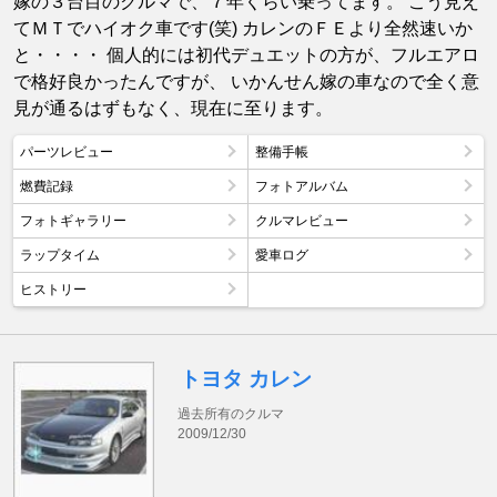
嫁の３台目のクルマで、７年くらい乗ってます。 こう見え
てＭＴでハイオク車です(笑) カレンのＦＥより全然速いか
と・・・・ 個人的には初代デュエットの方が、フルエアロ
で格好良かったんですが、 いかんせん嫁の車なので全く意
見が通るはずもなく、現在に至ります。
パーツレビュー
整備手帳
燃費記録
フォトアルバム
フォトギャラリー
クルマレビュー
ラップタイム
愛車ログ
ヒストリー
トヨタ カレン
過去所有のクルマ
2009/12/30