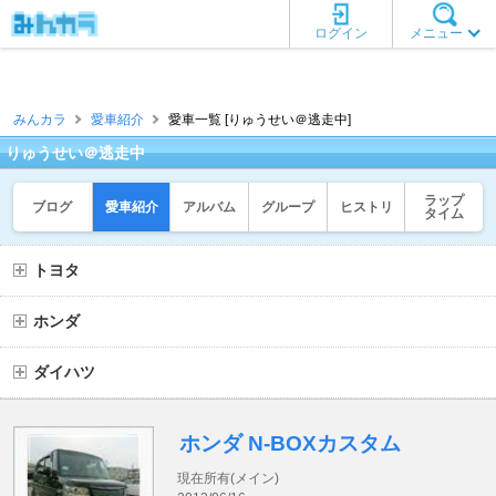
ログイン
メニュー
みんカラ
愛車紹介
愛車一覧 [りゅうせい＠逃走中]
りゅうせい＠逃走中
ラップ
ブログ
愛車紹介
アルバム
グループ
ヒストリ
タイム
トヨタ
ホンダ
ダイハツ
ホンダ N-BOXカスタム
現在所有(メイン)