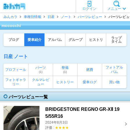
ログイン
メニュー
みんカラ
車種別情報
日産
ノート
パーツレビュー
パーツレビュー一
mococchi
ラップ
ブログ
愛車紹介
アルバム
グループ
ヒストリ
タイム
日産 ノート
フォトアル
パーツ
整備
プロフィール
燃費
バム
(1)
(1)
フォトギャラ
クルマレビ
ヒストリー
愛車ログ
買い物
リー
ュー
パーツレビュー一覧
BRIDGESTONE REGNO GR-XⅡ 19
5/55R16
2024年8月3日
評価 :
★★★★