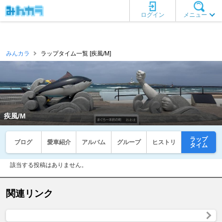
ログイン
メニュー
みんカラ
ラップタイム一覧 [疾風/M]
疾風/M
ラップ
ブログ
愛車紹介
アルバム
グループ
ヒストリ
タイム
該当する投稿はありません。
関連リンク