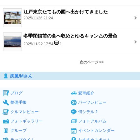
江戸東京たてもの園へ出かけてきました
2025/11/26 21:24
冬季閉鎖前の食べ収めとゆるキャン△の景色
2025/11/22 17:54
1
次のページ >>
疾風/Mさん
ブログ
愛車紹介
整備手帳
パーツレビュー
クルマレビュー
何シテル？
フォトギャラリー
フォトアルバム
グループ
イベントカレンダー
ラップタイム
おすすめスポット