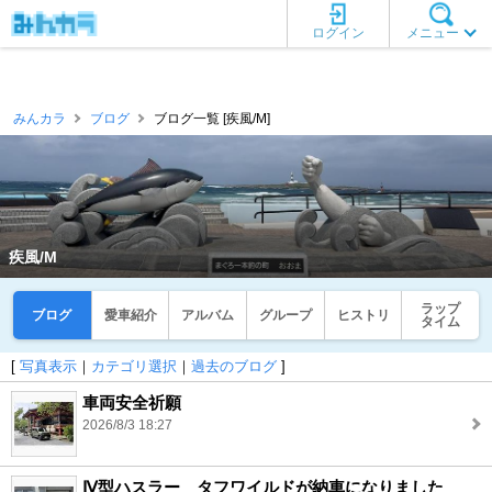
ログイン
メニュー
みんカラ
ブログ
ブログ一覧 [疾風/M]
疾風/M
ラップ
ブログ
愛車紹介
アルバム
グループ
ヒストリ
タイム
[
写真表示
｜
カテゴリ選択
｜
過去のブログ
]
車両安全祈願
2026/8/3 18:27
Ⅳ型ハスラー タフワイルドが納車になりました