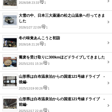
2026/3/8 23:33
1
大雪の中、日本三大薬湯の松之山温泉へ行ってきま
した
2026/1/27 22:09
1
冬の味覚あんこうと初詣
2026/1/6 21:26
1
蕎麦を受け取りに300kmほどドライブしてきました
2025/12/31 15:34
3
山形県は白布温泉泊からの国道121号線ドライブ -
後編-
2025/12/19 00:26
1
山形県は白布温泉泊からの国道121号線ドライブ -
前編-
2025/12/17 22:46
1