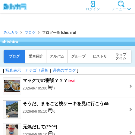
ログイン
メニュー
みんカラ
ブログ
ブログ一覧 [chishiru]
chishiru
ラップ
ブログ
愛車紹介
アルバム
グループ
ヒストリ
タイム
[
写真表示
｜
カテゴリ選択
｜
過去のブログ
]
マックでの密談？？？
2026/8/7 05:00
7
そうだ、まるごと桃ケーキを見に行こう🍰
2026/8/6 05:10
6
元気だして(*^^*)
2026/8/5 05:10
8