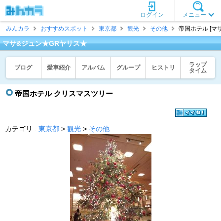
ログイン
メニュー
みんカラ
おすすめスポット
東京都
観光
その他
帝国ホテル [マ
マサ&ジュン★GRヤリス★
ラップ
ブログ
愛車紹介
アルバム
グループ
ヒストリ
タイム
帝国ホテル クリスマスツリー
カテゴリ :
東京都
>
観光
>
その他