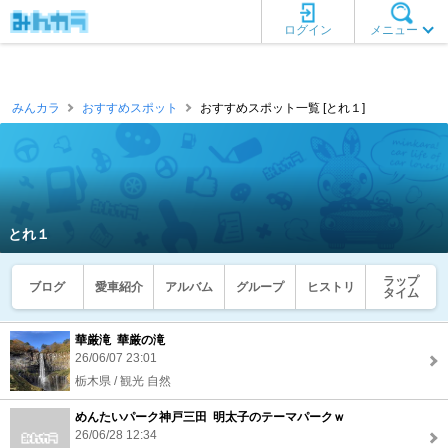
ログイン
メニュー
みんカラ
おすすめスポット
おすすめスポット一覧 [とれ１]
とれ１
ラップ
ブログ
愛車紹介
アルバム
グループ
ヒストリ
タイム
華厳滝 華厳の滝
26/06/07 23:01
栃木県 / 観光 自然
めんたいパーク神戸三田 明太子のテーマパークｗ
26/06/28 12:34