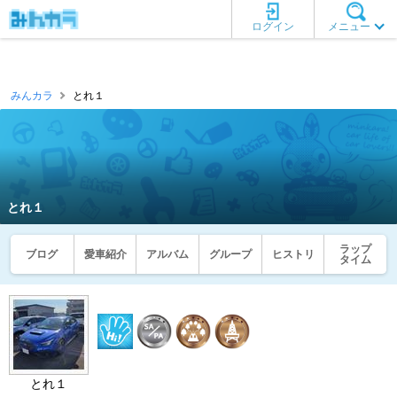
ログイン
メニュー
みんカラ
とれ１
とれ１
ラップ
ブログ
愛車紹介
アルバム
グループ
ヒストリ
タイム
とれ１