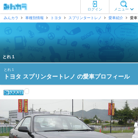
ログイン
メニュー
みんカラ
車種別情報
トヨタ
スプリンタートレノ
愛車紹介
愛車
とれ１
とれ１
トヨタ スプリンタートレノ の愛車プロフィール