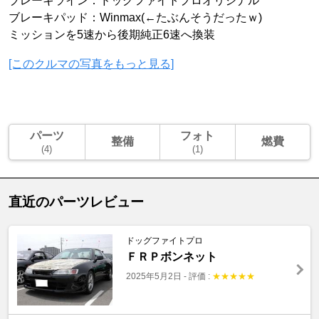
ブレーキライン：ドッグファイトプロオリジナル
ブレーキパッド：Winmax(←たぶんそうだったｗ)
ミッションを5速から後期純正6速へ換装
[このクルマの写真をもっと見る]
パーツ
フォト
整備
燃費
(4)
(1)
直近のパーツレビュー
ドッグファイトプロ
ＦＲＰボンネット
2025年5月2日
-
評価 :
★
★
★
★
★