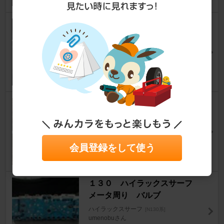
O2センサー交換
ハイラックスサーフ
[N130系]
johnny@千葉さん
2
排気漏れ修理
ハイラックスサーフ
[N130系]
johnny@千葉さん
2
会員登録をして使う
１３０ ハイラックスサーフ
メータ周り バルブ
ハイラックスサーフ
[N130系]
umenobuさん