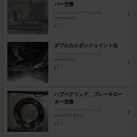
パー交換
ハイラックスサーフ
[N130系]
umenobuさん
0
ダブルカルダンジョイント化
ハイラックスサーフ
[N130系]
umenobuさん
3
ハブベアリング、ブレーキロー
ター交換
ハイラックスサーフ
[N130系]
johnny@千葉さん
3