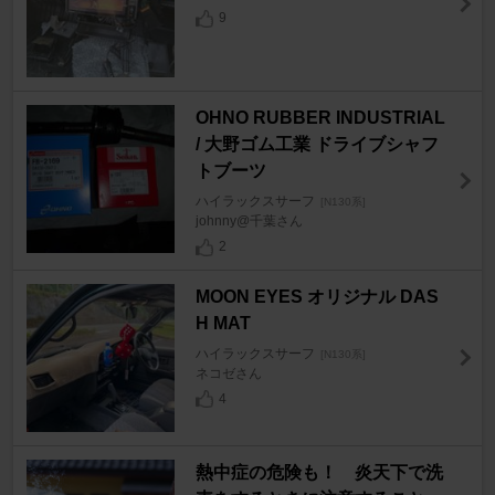
9
OHNO RUBBER INDUSTRIAL
/ 大野ゴム工業 ドライブシャフ
トブーツ
ハイラックスサーフ
[N130系]
johnny@千葉さん
2
MOON EYES オリジナル DAS
H MAT
ハイラックスサーフ
[N130系]
ネコゼさん
4
熱中症の危険も！ 炎天下で洗