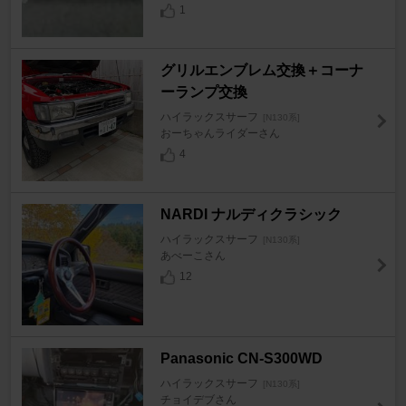
1
グリルエンブレム交換＋コーナ
ーランプ交換
ハイラックスサーフ
[N130系]
おーちゃんライダーさん
4
NARDI ナルディクラシック
ハイラックスサーフ
[N130系]
あべーこさん
12
Panasonic CN-S300WD
ハイラックスサーフ
[N130系]
チョイデブさん