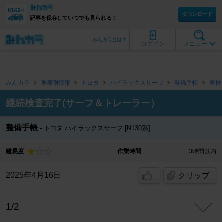
ダウンロード
記事を保存していつでも見られる！
みんカラとは？
ログイン
メニュー
みんカラ
車種別情報
トヨタ
ハイラックスサーフ
整備手帳
車検
継続検査完了(サーフ＆トレーラー）
整備手帳
トヨタ ハイラックスサーフ [N130系]
難易度
作業時間
3時間以内
2025年4月16日
クリップ
1/2