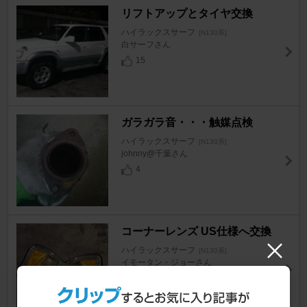
リフトアップとタイヤ交換
ハイラックスサーフ
[N130系]
白サーフさん
15
ガラガラ音・・・触媒点検
ハイラックスサーフ
[N130系]
johnny@千葉さん
4
コーナーレンズ US仕様へ交換
ハイラックスサーフ
[N130系]
イモータン・ジョーさん
16