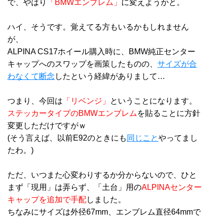
で、やはり
「BMWエンブレム」
に変えようかと。
ハイ、そうです。覚えてる方もいるかもしれません
が、
ALPINA CS17ホイール購入時に、BMW純正センター
キャップへのスワップを画策したものの、
サイズが合
わなくて断念
したという経緯がありまして…
つまり、今回は
「リベンジ」
ということになります。
ステッカータイプのBMWエンブレム
を貼ることに方針
変更しただけですがｗ
(そう言えば、以前E92のときにも
同じこと
やってまし
たわ。)
ただ、いつまた心変わりするか分からないので、ひと
まず「現用」は弄らず、「土台」用の
ALPINAセンター
キャップを追加で手配
しました。
ちなみにサイズは外径67mm、エンブレム直径64mmで