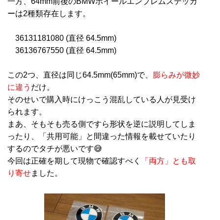
一方、64mm前後のBMWホイールエンブレムステッカ
ーは2種類存在します。
36131181080 (直径 64.5mm)
36136767550 (直径 64.5mm)
この2つ、直径は同じ64.5mm(65mm)で、
膨らみが微妙
に違う
だけ。
そのせいで購入時にけっこう混乱している人が見受け
られます。
まあ、そもそも売る側ですら形状を逆に説明してしま
ったり、「共用可能」と間違った情報を載せていたり
するのでタチが悪いです😅
今回は正確を期して現物で確認すべく
「両方」とも取
り寄せ
ました。