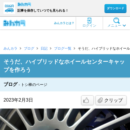
ダウンロード
記事を保存していつでも見られる！
みんカラとは？
ログイン
メニュー
みんカラ
ブログ
日記
ブログ一覧
そうだ、ハイブリッドなホイールセ
そうだ、ハイブリッドなホイールセンターキャッ
プを作ろう
ブログ
トシ棒のページ
2023年2月3日
クリップ