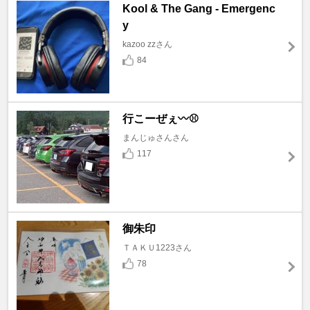
Kool & The Gang - Emergenc
y
kazoo zzさん
84
行こーぜぇ〰️⚾
まんじゅさんさん
117
御朱印
ＴＡＫＵ1223さん
78