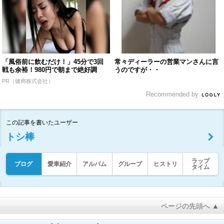
「風俗前に飲むだけ！」45分で3回
常々ディーラーの営業マンさんに言
戦も余裕！980円で朝まで絶好調
うのですが・・
PR（健商株式会社）
Recommended by
この記事を書いたユーザー
トシ棒
ラップ
ブログ
愛車紹介
アルバム
グループ
ヒストリ
タイム
ページの先頭へ ▲