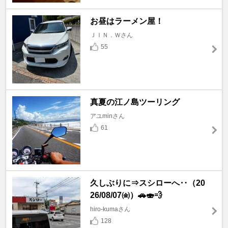
お昼はラーメン屋！
ＪＩＮ．Ｗさん
55
真夏の江ノ島ツーリング
アユminさん
61
久しぶりに⇒スシローへ‥（20
26/08/07㈮）🚗🍣💨
hiro-kumaさん
128