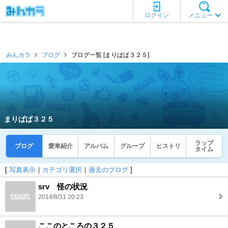
ログイン
メニュー
みんカラ
ブログ
ブログ一覧 [まりぱぱ３２５]
まりぱぱ３２５
ラップ
ブログ
愛車紹介
アルバム
グループ
ヒストリ
タイム
[
写真表示
｜
カテゴリ選択
｜
過去のブログ
]
srv 怪の状況
2014/8/31 20:23
ここのところの３２５