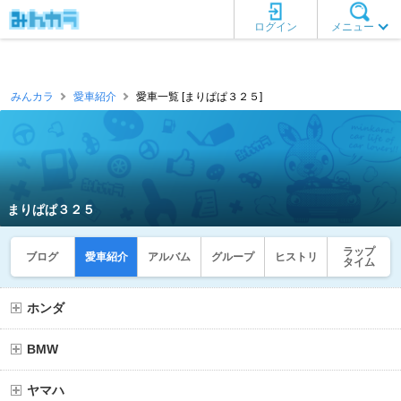
ログイン
メニュー
みんカラ
愛車紹介
愛車一覧 [まりぱぱ３２５]
まりぱぱ３２５
ラップ
ブログ
愛車紹介
アルバム
グループ
ヒストリ
タイム
ホンダ
BMW
ヤマハ