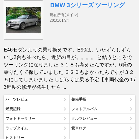
BMW 3シリーズ ツーリング
現在所有(メイン)
2010/01/24
E46セダンよりの乗り換えです、E90は、いたずらしずら
いし2台も並べたら、近所の目が。。。。 と結うところで
ツーリングになりました ３１８も考えたんですが、6発の
乗りたくて探していました ３２０もよかったんですが３２
５にしてしまいました しばらくは乗る予定【車両代金の１/
3程度の修理が発生したら ...
パーツレビュー
整備手帳
燃費記録
フォトアルバム
フォトギャラリー
クルマレビュー
ラップタイム
愛車ログ
ヒストリー