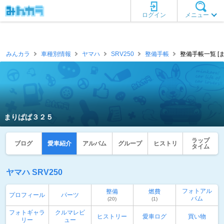
ログイン
メニュー
みんカラ
車種別情報
ヤマハ
SRV250
整備手帳
整備手帳一覧 [
まりぱぱ３２５
ラップ
ブログ
愛車紹介
アルバム
グループ
ヒストリ
タイム
ヤマハ SRV250
フォトアル
整備
燃費
プロフィール
パーツ
バム
(20)
(1)
フォトギャラ
クルマレビ
ヒストリー
愛車ログ
買い物
リー
ュー