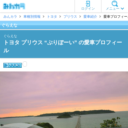
ログイン
メニュー
みんカラ
車種別情報
トヨタ
プリウス
愛車紹介
愛車プロフィール
ぐらえな
ぐらえな
トヨタ プリウス “ぷりぼーい” の愛車プロフィー
ル