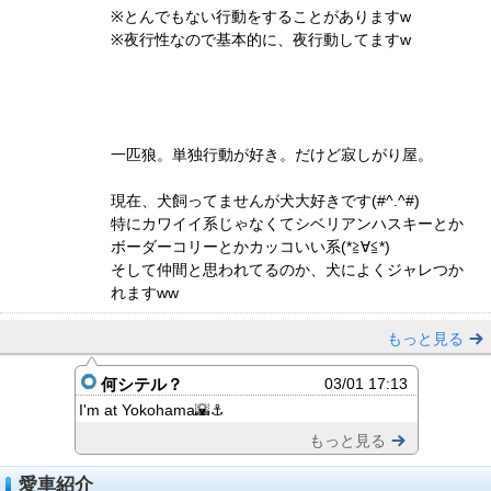
※とんでもない行動をすることがありますw
※夜行性なので基本的に、夜行動してますw
一匹狼。単独行動が好き。だけど寂しがり屋。
現在、犬飼ってませんが犬大好きです(#^.^#)
特にカワイイ系じゃなくてシベリアンハスキーとか
ボーダーコリーとかカッコいい系(*≧∀≦*)
そして仲間と思われてるのか、犬によくジャレつか
れますww
もっと見る
何シテル？
03/01 17:13
I'm at Yokohama🌇⚓️
もっと見る
愛車紹介