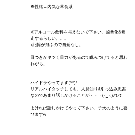
※性格→内気な草食系
※アルコール飲料を与えないで下さい。凶暴化&暴
走するらしい。。。
↑記憶が飛ぶので自覚なし。
目つきがキツく目力があるので睨みつけてると思わ
れがち。
ハイドラやってます(^^)/
リアルハイタッチしても、人見知り&引っ込み思案
なのであまり話しかけることが・・・(･_･;)ｱｾｱｾ
よければ話しかけてやって下さい。子犬のように喜
びますw