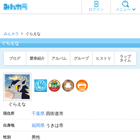
ログイン
メニュー
みんカラ
ぐらえな
ぐらえな
ラップ
ブログ
愛車紹介
アルバム
グループ
ヒストリ
タイム
ぐらえな
千葉県
四街道市
現住所
福岡県
うきは市
出身地
男性
性別