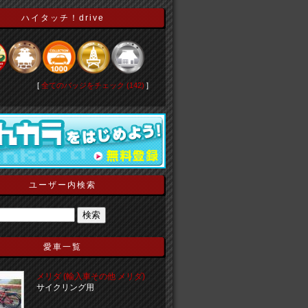
ハイタッチ！drive
[
全てのバッジをチェック (142)
]
ユーザー内検索
愛車一覧
メリダ (輸入車その他 メリダ)
サイクリング用