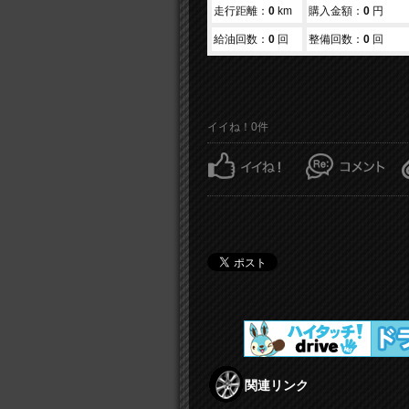
走行距離：
0
km
購入金額：
0
円
給油回数：
0
回
整備回数：
0
回
イイね！0件
関連リンク