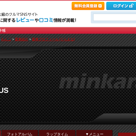
>
わんこ
>
愛車紹介
>
愛車プロフィール [ぐらえな]
US
フォトアルバム
ラップタイム
▼メニュー