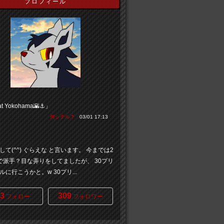
プロフィール
at Yokohama🌇⚓️」
何シテル？
03/01 17:13
して(^^) ぐらえな と言います。 今までは2
で派手？目な弄りをしてましたが、 30プリ
に行こうかと。w 30プリ...
3
309
フォロー
フォロワー