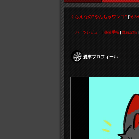
ぐらえなの"やんちゃワンコ"
[
その
パーツレビュー
|
整備手帳
|
燃費記録
愛車プロフィール