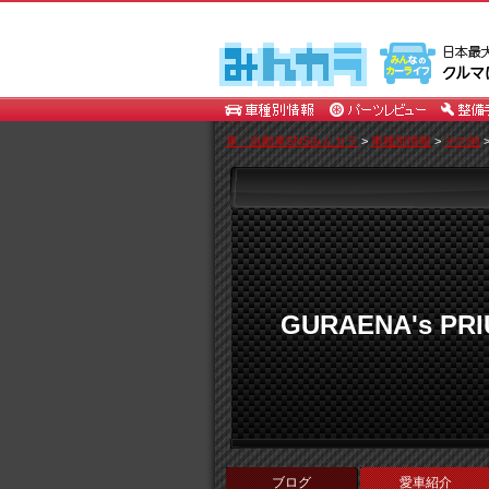
車・自動車SNSみんカラ
>
車種別情報
>
その他
GURAENA's PRI
ブログ
愛車紹介