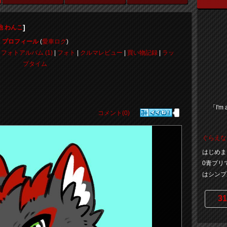
]
他 わんこ
プロフィール
(
愛車ログ
)
|
フォトアルバム (1)
|
フォト
|
クルマレビュー
|
買い物記録
|
ラッ
プタイム
「I'm 
コメント(0)
ぐらえな
はじめま
0青プリ
はシンプル
31