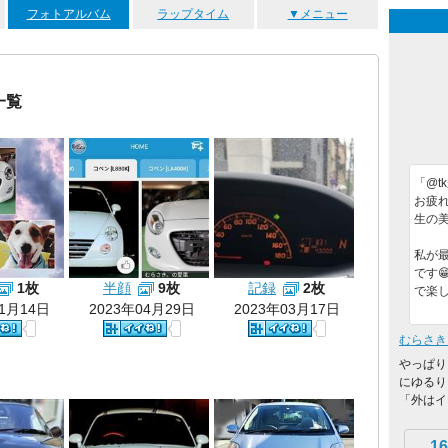
フォトアルバム
ラップタイム
▼メニュー
一覧
「@t
お疲れ
生の美
私が
です
1枚
半顔
9枚
記録
2枚
で楽
01月14日
2023年04月29日
2023年03月17日
むらさき
やっぱり
にゆるり
「外はイ
16