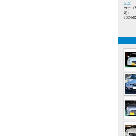
ング
カテゴ
定）
2024/0