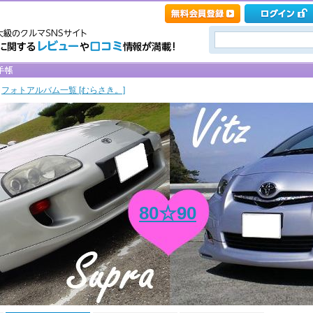
>
フォトアルバム一覧 [むらさき。]
80☆90