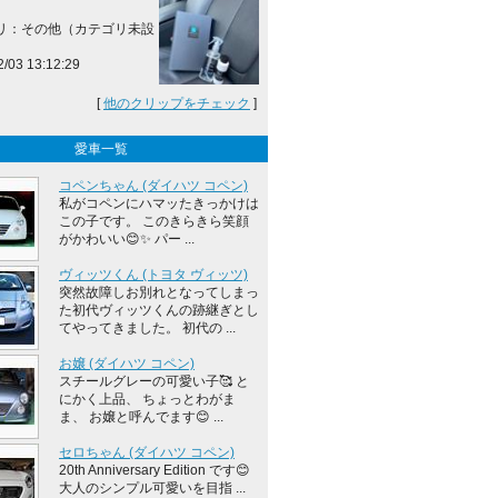
リ：その他（カテゴリ未設
2/03 13:12:29
[
他のクリップをチェック
]
愛車一覧
コペンちゃん (ダイハツ コペン)
私がコペンにハマッたきっかけは
この子です。 このきらきら笑顔
がかわいい😊✨ パー ...
ヴィッツくん (トヨタ ヴィッツ)
突然故障しお別れとなってしまっ
た初代ヴィッツくんの跡継ぎとし
てやってきました。 初代の ...
お嬢 (ダイハツ コペン)
スチールグレーの可愛い子🥰 と
にかく上品、 ちょっとわがま
ま、 お嬢と呼んでます😊 ...
セロちゃん (ダイハツ コペン)
20th Anniversary Edition です😊
大人のシンプル可愛いを目指 ...