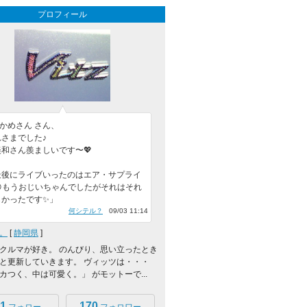
プロフィール
kかめさん さん、
さまでした♪
和さん羨ましいです〜💖
最後にライブいったのはエア・サプライ
😁もうおじいちゃんでしたがそれはそれ
しかったです✨」
何シテル？
09/03 11:14
。
[
静岡県
]
クルマが好き。 のんびり、思い立ったとき
と更新していきます。 ヴィッツは・・・
カつく、中は可愛く。」 がモットーで...
1
170