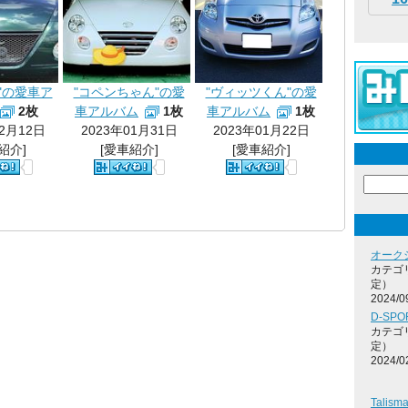
"の愛車ア
"コペンちゃん"の愛
"ヴィッツくん"の愛
2枚
車アルバム
1枚
車アルバム
1枚
02月12日
2023年01月31日
2023年01月22日
紹介]
[愛車紹介]
[愛車紹介]
オーク
カテゴ
定）
2024/0
D-SP
カテゴ
定）
2024/0
Tali