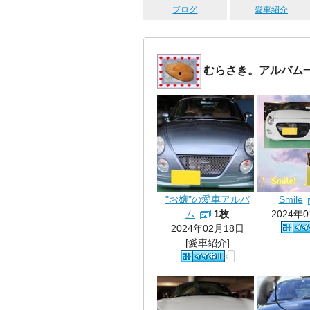
ブログ
愛車紹介
むらさき。アルバム
"お嬢"の愛車アルバ
Smile
ム
1枚
2024年
2024年02月18日
[愛車紹介]