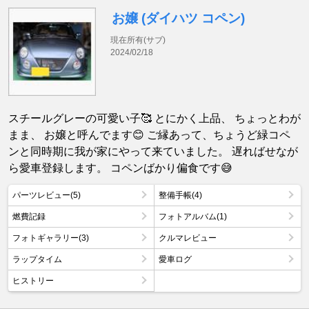
お嬢 (ダイハツ コペン)
現在所有(サブ)
2024/02/18
スチールグレーの可愛い子🥰 とにかく上品、 ちょっとわが
まま、 お嬢と呼んでます😊 ご縁あって、ちょうど緑コペ
ンと同時期に我が家にやって来ていました。 遅ればせなが
ら愛車登録します。 コペンばかり偏食です😅
パーツレビュー(5)
整備手帳(4)
燃費記録
フォトアルバム(1)
フォトギャラリー(3)
クルマレビュー
ラップタイム
愛車ログ
ヒストリー