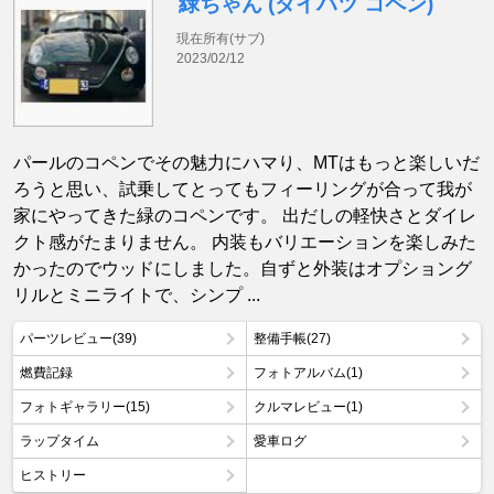
緑ちゃん (ダイハツ コペン)
現在所有(サブ)
2023/02/12
パールのコペンでその魅力にハマり、MTはもっと楽しいだ
ろうと思い、試乗してとってもフィーリングが合って我が
家にやってきた緑のコペンです。 出だしの軽快さとダイレ
クト感がたまりません。 内装もバリエーションを楽しみた
かったのでウッドにしました。自ずと外装はオプショング
リルとミニライトで、シンプ ...
パーツレビュー(39)
整備手帳(27)
燃費記録
フォトアルバム(1)
フォトギャラリー(15)
クルマレビュー(1)
ラップタイム
愛車ログ
ヒストリー