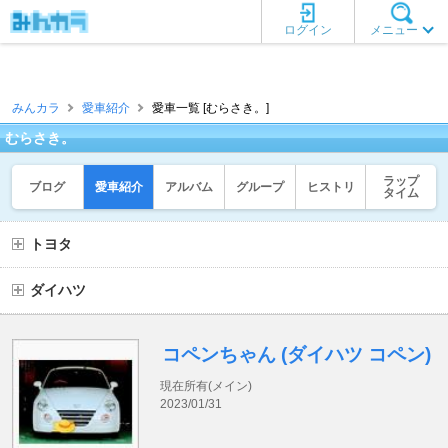
ログイン
メニュー
みんカラ
愛車紹介
愛車一覧 [むらさき。]
むらさき。
ラップ
ブログ
愛車紹介
アルバム
グループ
ヒストリ
タイム
トヨタ
ダイハツ
コペンちゃん (ダイハツ コペン)
現在所有(メイン)
2023/01/31