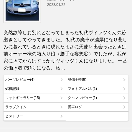
2023/01/22
突然故障しお別れとなってしまった初代ヴィッツくんの跡
継ぎとしてやってきました。 初代の廃車が濃厚になり悲し
みに暮れているときに現れたまさに天使✨ 出会ったときは
前オーナー様の箱入り娘（勝手な妄想😆）でしたが、我が
家にきてからはすっかりヴィッツくんになりました。 一番
の働き者で頼りになる、私 ...
パーツレビュー(4)
整備手帳(9)
燃費記録
フォトアルバム(1)
フォトギャラリー(15)
クルマレビュー(1)
ラップタイム
愛車ログ
ヒストリー