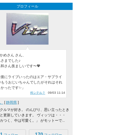
プロフィール
kかめさん さん、
さまでした♪
和さん羨ましいです〜💖
最後にライブいったのはエア・サプライ
😁もうおじいちゃんでしたがそれはそれ
しかったです✨」
何シテル？
09/03 11:14
。
[
静岡県
]
クルマが好き。 のんびり、思い立ったとき
と更新していきます。 ヴィッツは・・・
カつく、中は可愛く。」 がモットーで...
1
170