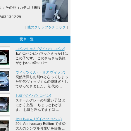
リ：その他（カテゴリ未設
2/03 13:12:29
[
他のクリップをチェック
]
愛車一覧
コペンちゃん (ダイハツ コペン)
私がコペンにハマッたきっかけは
この子です。 このきらきら笑顔
がかわいい😊✨ パー ...
ヴィッツくん (トヨタ ヴィッツ)
突然故障しお別れとなってしまっ
た初代ヴィッツくんの跡継ぎとし
てやってきました。 初代の ...
お嬢 (ダイハツ コペン)
スチールグレーの可愛い子🥰 と
にかく上品、 ちょっとわがま
ま、 お嬢と呼んでます😊 ...
セロちゃん (ダイハツ コペン)
20th Anniversary Edition です😊
大人のシンプル可愛いを目指 ...