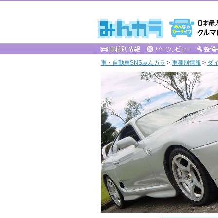
車・自動車SNSみんカラ
>
車種別情報
>
ダ