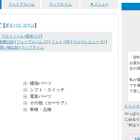
フォトアルバム
ラップタイム
▼メニュー
"
[
]
ダイハツ コペン
プロフィール
(
愛車ログ
)
燃費記録
|
フォトアルバム (1)
|
フォト (39)
|
クルマレビュー (1)
|
買い物記録
|
ラップタイム
「@t
お疲れ
生の美
私が
補強パーツ
です
シフト・スイッチ
で楽
電装パーツ
その他（カーケア）
むらさき
車検・点検
やっぱり
にゆるり
「外はイ
16