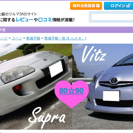
イハツ
>
コペン
>
整備手帳
>
整備手帳一覧 [むらさき。]
80☆90