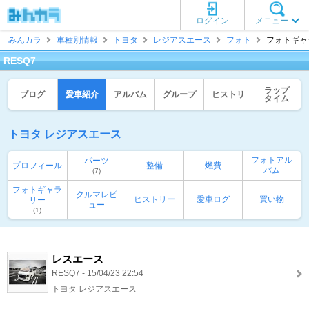
ログイン
メニュー
みんカラ
車種別情報
トヨタ
レジアスエース
フォト
フォトギャラ
RESQ7
ラップ
ブログ
愛車紹介
アルバム
グループ
ヒストリ
タイム
トヨタ レジアスエース
フォトアル
パーツ
プロフィール
整備
燃費
バム
(7)
フォトギャラ
クルマレビ
ヒストリー
愛車ログ
買い物
リー
ュー
(1)
レスエース
RESQ7 - 15/04/23 22:54
トヨタ レジアスエース