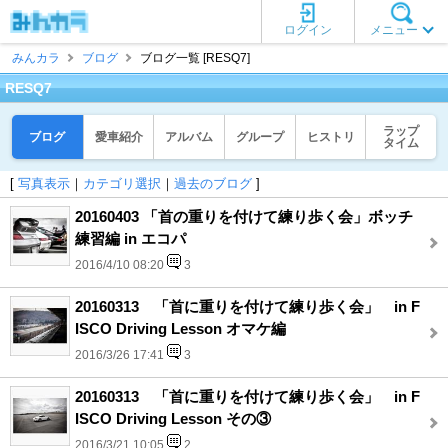
ログイン
メニュー
みんカラ
ブログ
ブログ一覧 [RESQ7]
RESQ7
ラップ
ブログ
愛車紹介
アルバム
グループ
ヒストリ
タイム
[
写真表示
｜
カテゴリ選択
｜
過去のブログ
]
20160403 「首の重りを付けて練り歩く会」ボッチ
練習編 in エコパ
2016/4/10 08:20
3
20160313 「首に重りを付けて練り歩く会」 in F
ISCO Driving Lesson オマケ編
2016/3/26 17:41
3
20160313 「首に重りを付けて練り歩く会」 in F
ISCO Driving Lesson その③
2016/3/21 10:05
2