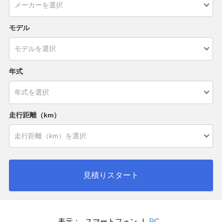
モデル
年式
走行距離（km）
見積りスタート
表示：
スマートフォン
|
PC