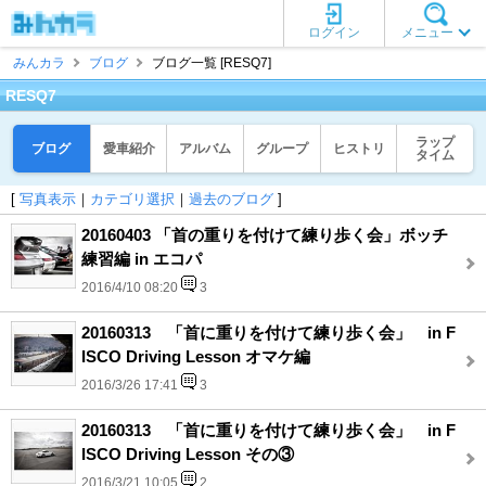
ログイン
メニュー
みんカラ
ブログ
ブログ一覧 [RESQ7]
RESQ7
ラップ
ブログ
愛車紹介
アルバム
グループ
ヒストリ
タイム
[
写真表示
｜
カテゴリ選択
｜
過去のブログ
]
20160403 「首の重りを付けて練り歩く会」ボッチ
練習編 in エコパ
2016/4/10 08:20
3
20160313 「首に重りを付けて練り歩く会」 in F
ISCO Driving Lesson オマケ編
2016/3/26 17:41
3
20160313 「首に重りを付けて練り歩く会」 in F
ISCO Driving Lesson その③
2016/3/21 10:05
2