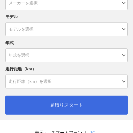
モデル
年式
走行距離（km）
見積りスタート
表示：
スマートフォン
|
PC