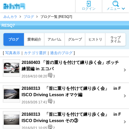
ログイン
メニュー
みんカラ
ブログ
ブログ一覧 [RESQ7]
RESQ7
ラップ
ブログ
愛車紹介
アルバム
グループ
ヒストリ
タイム
[
写真表示
｜
カテゴリ選択
｜
過去のブログ
]
20160403 「首の重りを付けて練り歩く会」ボッチ
練習編 in エコパ
2016/4/10 08:20
3
20160313 「首に重りを付けて練り歩く会」 in F
ISCO Driving Lesson オマケ編
2016/3/26 17:41
3
20160313 「首に重りを付けて練り歩く会」 in F
ISCO Driving Lesson その③
2016/3/21 10:05
2