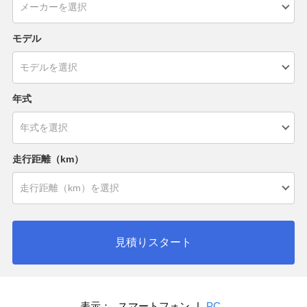
モデル
年式
走行距離（km）
見積りスタート
表示：
スマートフォン
|
PC