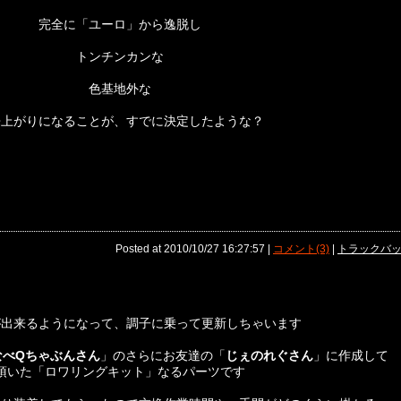
完全に「ユーロ」から逸脱し
トンチンカンな
色基地外な
来上がりになることが、すでに決定したような？
Posted at 2010/10/27 16:27:57 |
コメント(3)
|
トラックバック
が出来るようになって、調子に乗って更新しちゃいます
なべQちゃぶんさん
」のさらにお友達の「
じぇのれぐさん
」に作成して
頂いた「ロワリングキット」なるパーツです