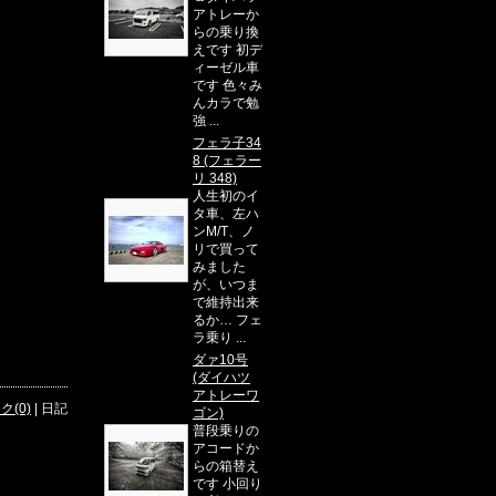
アトレーか
らの乗り換
えです 初デ
ィーゼル車
です 色々み
んカラで勉
強 ...
フェラ子34
8 (フェラー
リ 348)
人生初のイ
タ車、左ハ
ンM/T、ノ
リで買って
みました
が、いつま
で維持出来
るか… フェ
ラ乗り ...
ダァ10号
(ダイハツ
アトレーワ
(0)
| 日記
ゴン)
普段乗りの
アコードか
らの箱替え
です 小回り