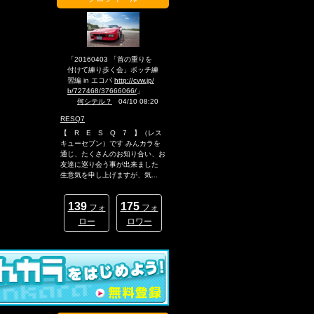
「20160403 「首の重りを
付けて練り歩く会」ボッチ練
習編 in エコパ
http://cvw.jp/
b/727468/37666066/
」
何シテル？
04/10 08:20
RESQ7
【 R E S Q 7 】（レス
キューセブン）です みんカラを
通じ、たくさんのお知り合い、お
友達に巡り会う事が出来ました
生意気を申し上げますが、気...
139
175
フォ
フォ
ロー
ロワー