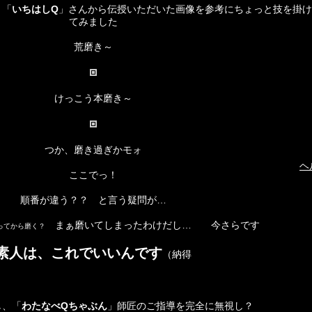
、「
いちはしQ
」さんから伝授いただいた画像を参考にちょっと技を掛け
てみました
荒磨き～
けっこう本磨き～
つか、磨き過ぎかモォ
ヘ
ここでっ！
順番が違う？？ と言う疑問が…
まぁ磨いてしまったわけだし… 今さらです
ってから磨く？
素人は、これでいいんです
（納得
し、「
わたなべQちゃぶん
」師匠のご指導を完全に無視し？