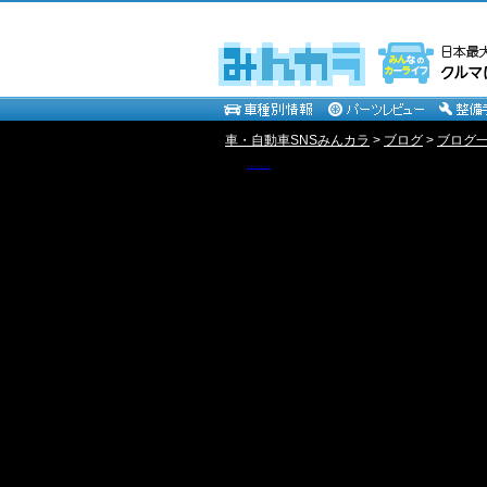
車・自動車SNSみんカラ
>
ブログ
>
ブログ一覧
【 R E S Q 7 】