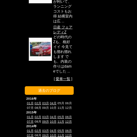
が利いて、
ランニング
コストもお
得 結構室内
は広 ...
日産 フェア
レディZ
どの時代の
Zも、格好
イイ 今見て
も惚れ惚れ
します で
も、内装の
作りはdam
eでした ...
[
愛車一覧
]
過去のブログ
2016年
01月
02月
03月
04月
05月
06月
07月
08月
09月
10月
11月
12月
2015年
01月
02月
03月
04月
05月
06月
07月
08月
09月
10月
11月
12月
2014年
01月
02月
03月
04月
05月
06月
07月
08月
09月
10月
11月
12月