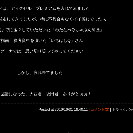
ドは、ディクセル プレミアムを入れてみました
試走してきましたが、特に不具合もなくイイ感じでしたぁ
成まで応援？していただいた「わたなべQちゃぶん師匠」
ご指南、参考資料を頂いた「いちはしQ」さん
ラグーナでは、思い切り笑ってやってください
しかし、疲れ果てました
お世話になった、大西君 坂田君 ありがとぉぉ！
Posted at 2010/10/31 18:40:11 |
コメント(3)
|
トラックバック