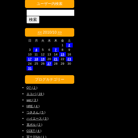
ユーザー内検索
<<
2010/10
>>
日
月
火
水
木
金
土
1
2
3
4
5
6
7
8
9
10
11
12
13
14
15
16
17
18
19
20
21
22
23
24
25
26
27
28
29
30
31
ブログカテゴリー
Q7 ( 2 )
エコパ ( 19 )
wet ( 3 )
HRE ( 4 )
つきさん ( 5 )
ハイエース ( 3 )
克ポル ( 2 )
CCET ( 4 )
冨士川SA ( 1 )