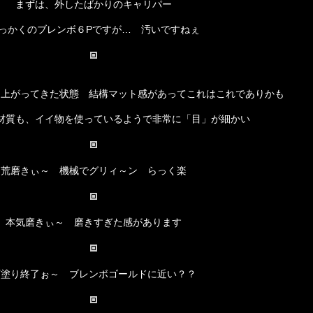
まずは、外したばかりのキャリパー
っかくのブレンボ６Pですが… 汚いですねぇ
ら上がってきた状態 結構マット感があってこれはこれでありかも
材質も、イイ物を使っているようで非常に「目」が細かい
荒磨きぃ～ 機械でグリィ～ン らっく楽
本気磨きぃ～ 磨きすぎた感があります
下塗り終了ぉ～ ブレンボゴールドに近い？？