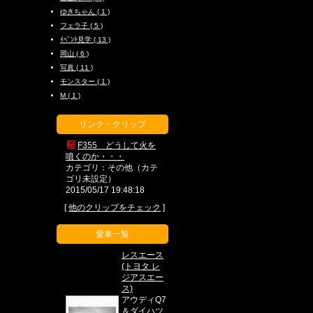
ゆきちゃん ( 1 )
フェラ子 ( 5 )
ｲﾍﾞﾝﾄ見学 ( 13 )
岡山 ( 6 )
写真 ( 11 )
モンスター ( 1 )
M ( 1 )
リンク・クリップ
F355 どうして火を
噴くのか・・・
カテゴリ：その他（カテ
ゴリ未設定）
2015/05/17 19:48:18
[
他のクリップをチェック
]
愛車一覧
レスエース
(トヨタ レ
ジアスエー
ス)
アウディQ7
＆ダイハツ