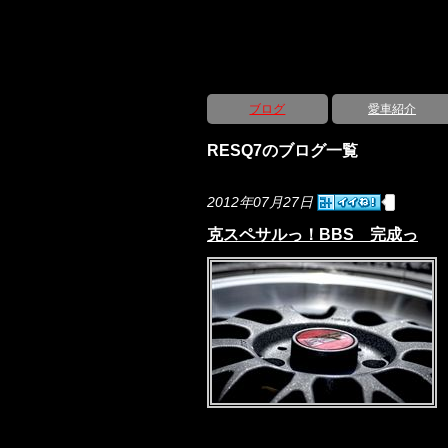
ブログ
愛車紹介
RESQ7のブログ一覧
2012年07月27日
克スペサルっ！BBS 完成っ