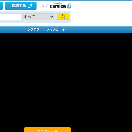
ヘルプ
プロフィール