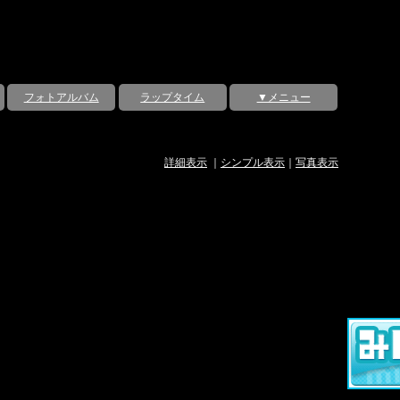
フォトアルバム
ラップタイム
▼メニュー
詳細表示
｜
シンプル表示
｜
写真表示