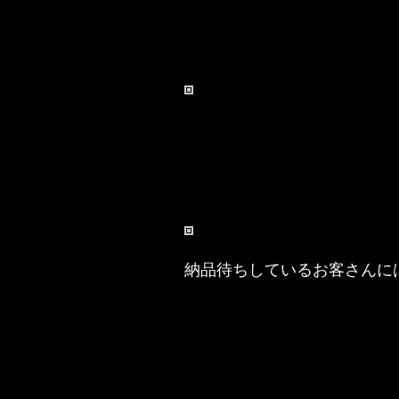
納品待ちしているお客さんに