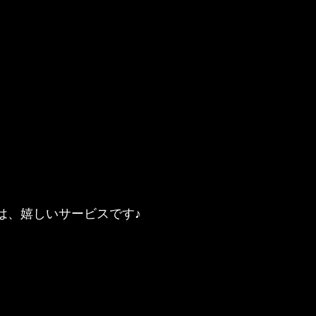
は、嬉しいサービスです♪