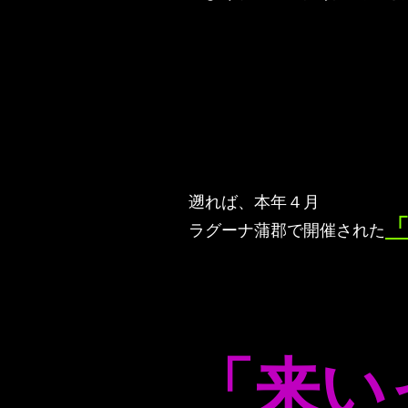
遡れば、本年４月
ラグーナ蒲郡で開催された
「来い