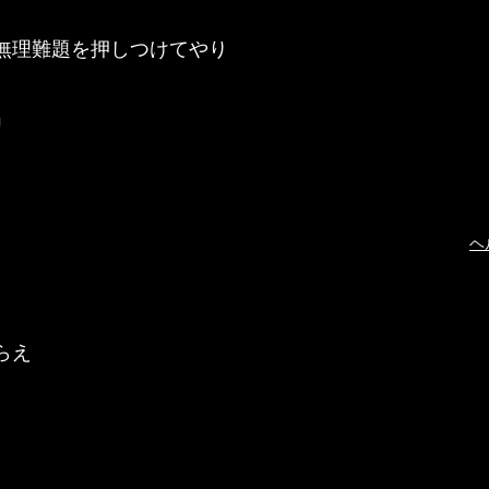
題を押しつけてやり
ﾘ
ヘ
らえ