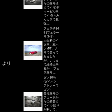
らの乗り換
えです 初デ
ィーゼル車
です 色々み
んカラで勉
強 ...
フェラ子34
8 (フェラー
リ 348)
人生初のイ
タ車、左ハ
ンM/T、ノ
リで買って
みました
が、いつま
より
で維持出来
るか… フェ
ラ乗り ...
ダァ10号
(ダイハツ
アトレーワ
ゴン)
普段乗りの
アコードか
らの箱替え
です 小回り
が利いて、