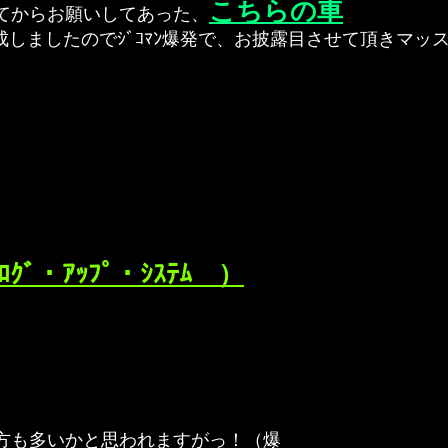
こちらの車
てからお願いしてあった、
成しましたのでｼﾞｺﾏﾝ爆発で、お披露目させて頂きマッス
ﾛｸﾞ・ｱｯﾌﾟ・ｼｽﾃﾑ ）
方も多いかと思われますがっ！（爆