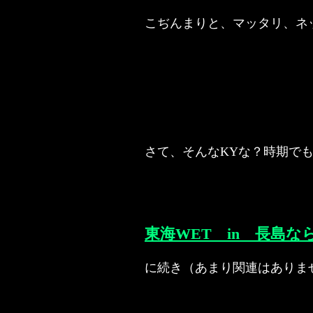
こぢんまりと、マッタリ、ネ
さて、そんなKYな？時期で
東海WET in 長島
に続き（あまり関連はありま