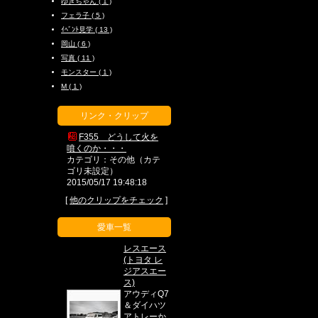
ゆきちゃん ( 1 )
フェラ子 ( 5 )
ｲﾍﾞﾝﾄ見学 ( 13 )
岡山 ( 6 )
写真 ( 11 )
モンスター ( 1 )
M ( 1 )
リンク・クリップ
F355 どうして火を
噴くのか・・・
カテゴリ：その他（カテ
ゴリ未設定）
2015/05/17 19:48:18
[
他のクリップをチェック
]
愛車一覧
レスエース
(トヨタ レ
ジアスエー
ス)
アウディQ7
＆ダイハツ
アトレーか