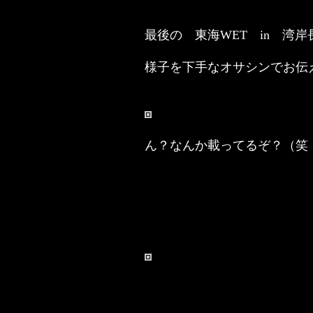
最後の 東海WET in 湾
様子を下手なオサシンでお伝
ん？なんか載ってるぞ？（笑