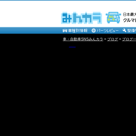
車・自動車SNSみんカラ
>
ブログ
>
ブログ一覧
【 R E S Q 7 】