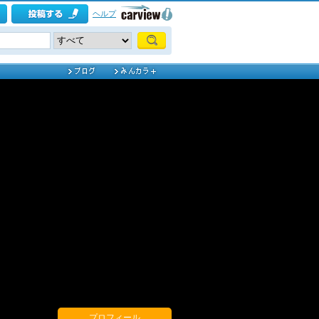
ヘルプ
プロフィール