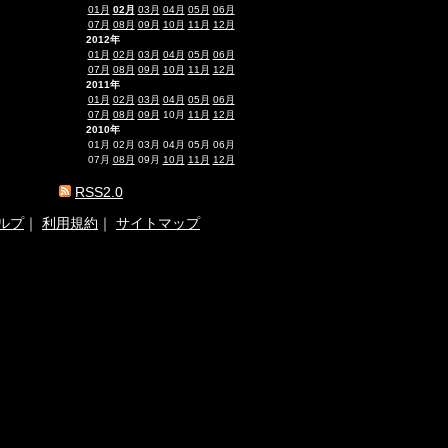
01月
02月
03月
04月
05月
06月
07月
08月
09月
10月
11月
12月
2012年
01月
02月
03月
04月
05月
06月
07月
08月
09月
10月
11月
12月
2011年
01月
02月
03月
04月
05月
06月
07月
08月
09月
10月
11月
12月
2010年
01月
02月
03月
04月
05月
06月
07月
08月
09月
10月
11月
12月
RSS2.0
ルプ
｜
利用規約
｜
サイトマップ