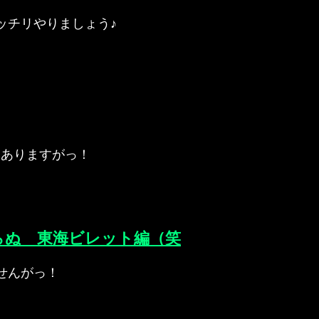
ッチリやりましょう♪
もありますがっ！
ならぬ 東海ビレット編（笑
せんがっ！