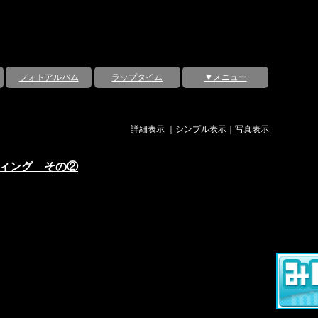
フォトアルバム
ラップタイム
▼メニュー
詳細表示
｜
シンプル表示
｜
写真表示
ーティング その②