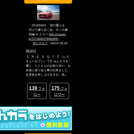
「20160403 「首の重りを
付けて練り歩く会」ボッチ練
習編 in エコパ
http://cvw.jp/
b/727468/37666066/
」
何シテル？
04/10 08:20
RESQ7
【 R E S Q 7 】（レス
キューセブン）です みんカラを
通じ、たくさんのお知り合い、お
友達に巡り会う事が出来ました
生意気を申し上げますが、気...
139
175
フォ
フォ
ロー
ロワー