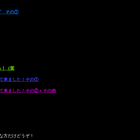
ング その①
っ！（笑
て来ました！その①
て来ました！その②＋その他
な方だけどうぞ！