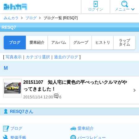
ログイン
メニュー
みんカラ
ブログ
ブログ一覧 [RESQ7]
RESQ7
ラップ
ブログ
愛車紹介
アルバム
グループ
ヒストリ
タイム
[
写真表示
｜
カテゴリ選択
｜
過去のブログ
]
M
20151107 知人宅に黄色の平べったいクルマがや
ってきました！
2015/11/14 12:00
6
RESQ7さん
ブログ
愛車紹介
整備手帳
パーツレビュー