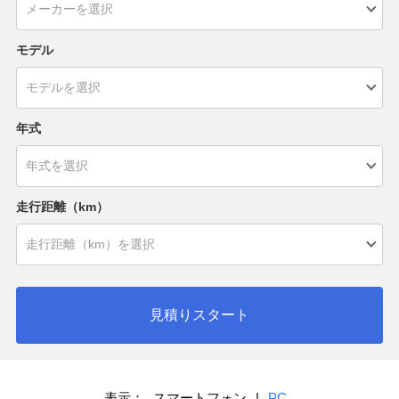
モデル
年式
走行距離（km）
見積りスタート
表示：
スマートフォン
|
PC