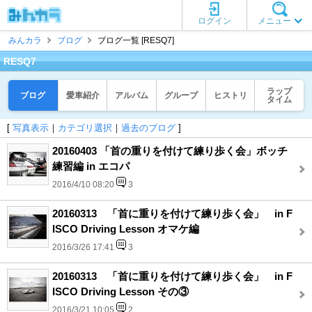
ログイン
メニュー
みんカラ
ブログ
ブログ一覧 [RESQ7]
RESQ7
ラップ
ブログ
愛車紹介
アルバム
グループ
ヒストリ
タイム
[
写真表示
｜
カテゴリ選択
｜
過去のブログ
]
20160403 「首の重りを付けて練り歩く会」ボッチ
練習編 in エコパ
2016/4/10 08:20
3
20160313 「首に重りを付けて練り歩く会」 in F
ISCO Driving Lesson オマケ編
2016/3/26 17:41
3
20160313 「首に重りを付けて練り歩く会」 in F
ISCO Driving Lesson その③
2016/3/21 10:05
2