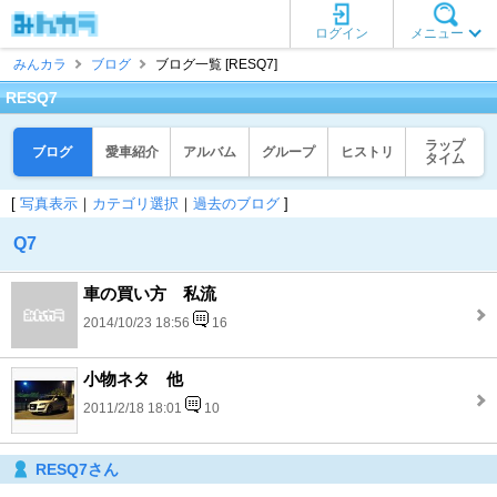
ログイン
メニュー
みんカラ
ブログ
ブログ一覧 [RESQ7]
RESQ7
ラップ
ブログ
愛車紹介
アルバム
グループ
ヒストリ
タイム
[
写真表示
｜
カテゴリ選択
｜
過去のブログ
]
Q7
車の買い方 私流
2014/10/23 18:56
16
小物ネタ 他
2011/2/18 18:01
10
RESQ7さん