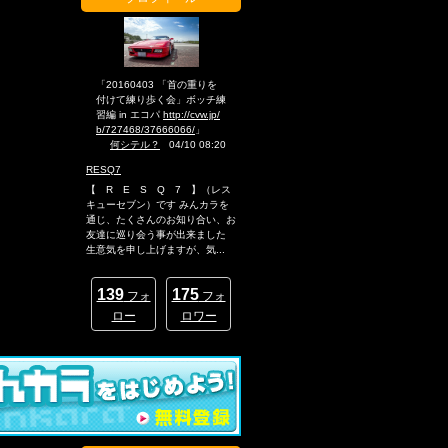
「20160403 「首の重りを
付けて練り歩く会」ボッチ練
習編 in エコパ
http://cvw.jp/
b/727468/37666066/
」
何シテル？
04/10 08:20
RESQ7
【 R E S Q 7 】（レス
キューセブン）です みんカラを
通じ、たくさんのお知り合い、お
友達に巡り会う事が出来ました
生意気を申し上げますが、気...
139
175
フォ
フォ
ロー
ロワー