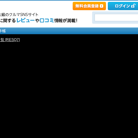
 [RESQ7]