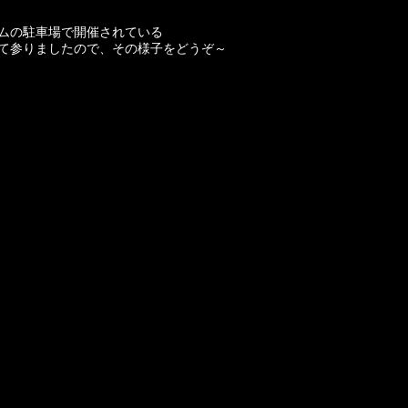
ムの駐車場で開催されている
て参りましたので、その様子をどうぞ～