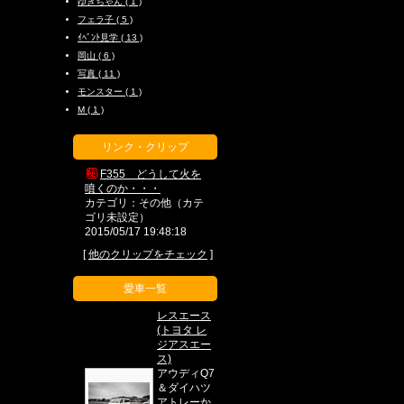
ゆきちゃん ( 1 )
フェラ子 ( 5 )
ｲﾍﾞﾝﾄ見学 ( 13 )
岡山 ( 6 )
写真 ( 11 )
モンスター ( 1 )
M ( 1 )
リンク・クリップ
F355 どうして火を
噴くのか・・・
カテゴリ：その他（カテ
ゴリ未設定）
2015/05/17 19:48:18
[
他のクリップをチェック
]
愛車一覧
レスエース
(トヨタ レ
ジアスエー
ス)
アウディQ7
＆ダイハツ
アトレーか