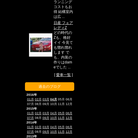
ランニング
コストもお
得 結構室内
は広 ...
日産 フェア
レディZ
どの時代の
Zも、格好
イイ 今見て
も惚れ惚れ
します で
も、内装の
作りはdam
eでした ...
[
愛車一覧
]
過去のブログ
2016年
01月
02月
03月
04月
05月
06月
07月
08月
09月
10月
11月
12月
2015年
01月
02月
03月
04月
05月
06月
07月
08月
09月
10月
11月
12月
2014年
01月
02月
03月
04月
05月
06月
07月
08月
09月
10月
11月
12月
2013年