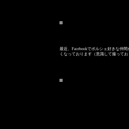
最近、Facebookでポルシェ好きな
くなっております（意識して撮ってお