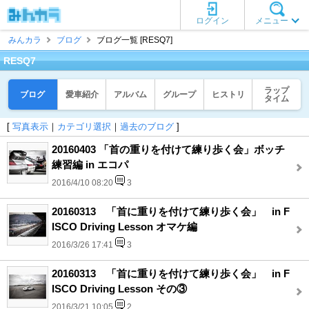
ログイン
メニュー
みんカラ
ブログ
ブログ一覧 [RESQ7]
RESQ7
ラップ
ブログ
愛車紹介
アルバム
グループ
ヒストリ
タイム
[
写真表示
｜
カテゴリ選択
｜
過去のブログ
]
20160403 「首の重りを付けて練り歩く会」ボッチ
練習編 in エコパ
2016/4/10 08:20
3
20160313 「首に重りを付けて練り歩く会」 in F
ISCO Driving Lesson オマケ編
2016/3/26 17:41
3
20160313 「首に重りを付けて練り歩く会」 in F
ISCO Driving Lesson その③
2016/3/21 10:05
2