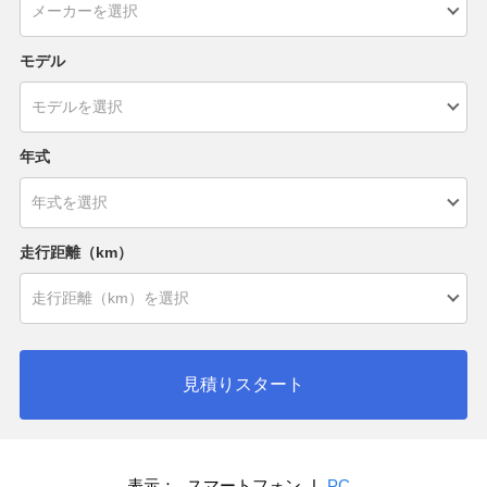
モデル
年式
走行距離（km）
見積りスタート
表示：
スマートフォン
|
PC