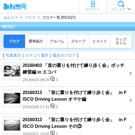
ログイン
メニュー
みんカラ
ブログ
ブログ一覧 [RESQ7]
RESQ7
ラップ
ブログ
愛車紹介
アルバム
グループ
ヒストリ
タイム
[
写真表示
｜
カテゴリ選択
｜
過去のブログ
]
20160403 「首の重りを付けて練り歩く会」ボッチ
練習編 in エコパ
2016/4/10 08:20
3
20160313 「首に重りを付けて練り歩く会」 in F
ISCO Driving Lesson オマケ編
2016/3/26 17:41
3
20160313 「首に重りを付けて練り歩く会」 in F
ISCO Driving Lesson その③
2016/3/21 10:05
2