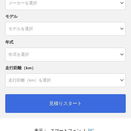
モデル
年式
走行距離（km）
見積りスタート
表示：
スマートフォン
|
PC