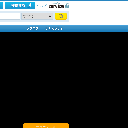
ヘルプ
プロフィール