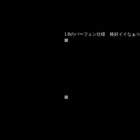
LBのバーフェン仕様 格好イイなぁ