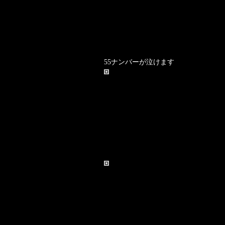
55ナンバーが泣けます