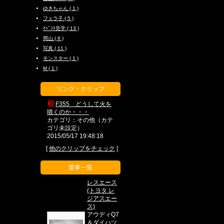
ゆきちゃん ( 1 )
フェラ子 ( 5 )
ｲﾍﾞﾝﾄ見学 ( 13 )
岡山 ( 6 )
写真 ( 11 )
モンスター ( 1 )
M ( 1 )
リンク・クリップ
F355 どうして火を
噴くのか・・・
カテゴリ：その他（カテ
ゴリ未設定）
2015/05/17 19:48:18
[
他のクリップをチェック
]
愛車一覧
レスエース
(トヨタ レ
ジアスエー
ス)
アウディQ7
＆ダイハツ