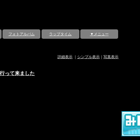
フォトアルバム
ラップタイム
▼メニュー
詳細表示
｜
シンプル表示
｜
写真表示
行って来ました