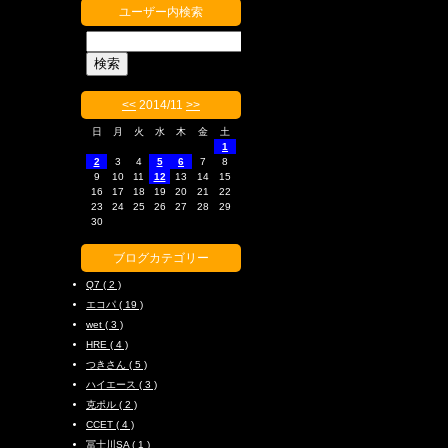
ユーザー内検索
<<
2014/11
>>
日
月
火
水
木
金
土
1
2
3
4
5
6
7
8
9
10
11
12
13
14
15
16
17
18
19
20
21
22
23
24
25
26
27
28
29
30
ブログカテゴリー
Q7 ( 2 )
エコパ ( 19 )
wet ( 3 )
HRE ( 4 )
つきさん ( 5 )
ハイエース ( 3 )
克ポル ( 2 )
CCET ( 4 )
冨士川SA ( 1 )