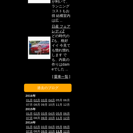
が利いて、
ランニング
コストもお
得 結構室内
は広 ...
日産 フェア
レディZ
どの時代の
Zも、格好
イイ 今見て
も惚れ惚れ
します で
も、内装の
作りはdam
eでした ...
[
愛車一覧
]
過去のブログ
2016年
01月
02月
03月
04月
05月
06月
07月
08月
09月
10月
11月
12月
2015年
01月
02月
03月
04月
05月
06月
07月
08月
09月
10月
11月
12月
2014年
01月
02月
03月
04月
05月
06月
07月
08月
09月
10月
11月
12月