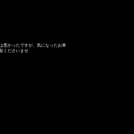
は悪かったですが、気になったお車
覧くださいませ