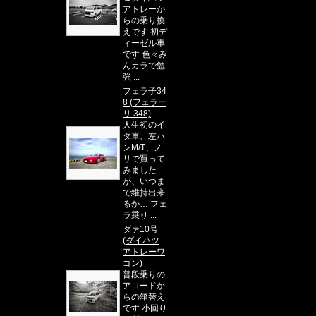
アトレーか
らの乗り換
えです 初デ
ィーゼル車
です 色々み
んカラで勉
強 ...
フェラ子34
8 (フェラー
リ 348)
人生初のイ
タ車、左ハ
ンM/T、ノ
リで買って
みました
が、いつま
で維持出来
るか… フェ
ラ乗り ...
ダァ10号
(ダイハツ
アトレーワ
ゴン)
普段乗りの
アコードか
らの箱替え
です 小回り