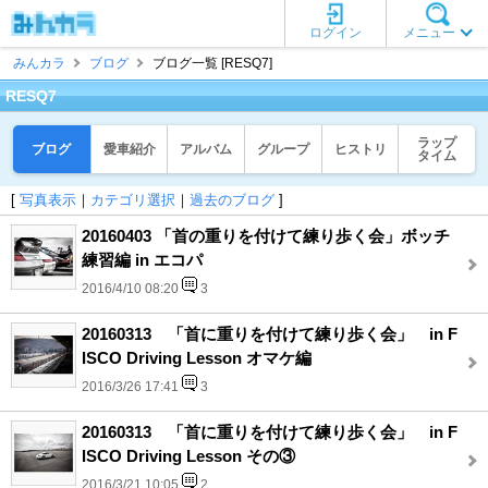
ログイン
メニュー
みんカラ
ブログ
ブログ一覧 [RESQ7]
RESQ7
ラップ
ブログ
愛車紹介
アルバム
グループ
ヒストリ
タイム
[
写真表示
｜
カテゴリ選択
｜
過去のブログ
]
20160403 「首の重りを付けて練り歩く会」ボッチ
練習編 in エコパ
2016/4/10 08:20
3
20160313 「首に重りを付けて練り歩く会」 in F
ISCO Driving Lesson オマケ編
2016/3/26 17:41
3
20160313 「首に重りを付けて練り歩く会」 in F
ISCO Driving Lesson その③
2016/3/21 10:05
2