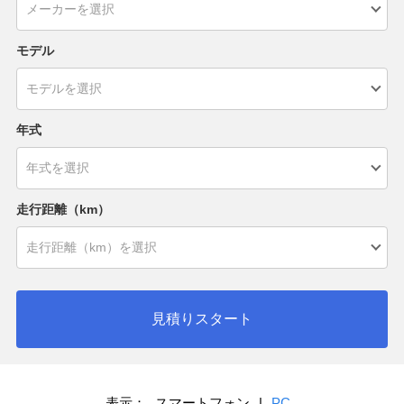
モデル
年式
走行距離（km）
見積りスタート
表示：
スマートフォン
|
PC