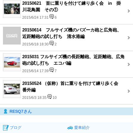
20150621 首に重りを付けて練り歩く会 in 掛
川花鳥園 その①
2015/6/24 17:31
6
20150614 フルサイズ機のバズーカ砲と広角砲、
近距離砲の試し打ち 清水港編
2015/6/18 18:30
2
2015031 フルサイズ機の長距離砲、近距離砲、広角
砲の試し打ち エコパ編
2015/6/14 17:39
7
20150524 （仮称）首に重りを付けて練り歩く会
番外編
2015/6/3 18:35
10
RESQ7さん
ブログ
愛車紹介