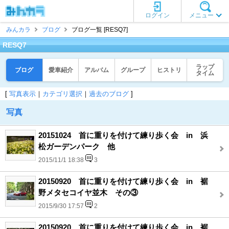
ログイン
メニュー
みんカラ
ブログ
ブログ一覧 [RESQ7]
RESQ7
ラップ
ブログ
愛車紹介
アルバム
グループ
ヒストリ
タイム
[
写真表示
｜
カテゴリ選択
｜
過去のブログ
]
写真
20151024 首に重りを付けて練り歩く会 in 浜
松ガーデンパーク 他
2015/11/1 18:38
3
20150920 首に重りを付けて練り歩く会 in 裾
野メタセコイヤ並木 その③
2015/9/30 17:57
2
20150920 首に重りを付けて練り歩く会 in 裾