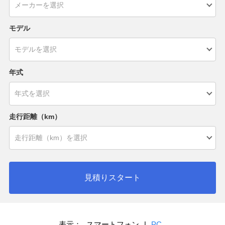
モデル
年式
走行距離（km）
見積りスタート
表示：
スマートフォン
|
PC