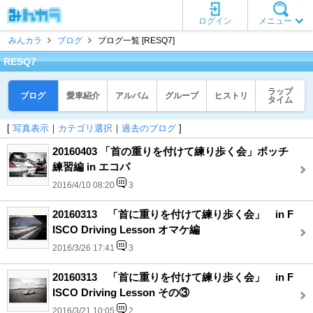
ログイン
メニュー
みんカラ
ブログ
ブログ一覧 [RESQ7]
RESQ7
ラップ
ブログ
愛車紹介
アルバム
グループ
ヒストリ
タイム
[
写真表示
｜
カテゴリ選択
｜
過去のブログ
]
20160403 「首の重りを付けて練り歩く会」ボッチ
練習編 in エコパ
2016/4/10 08:20
3
20160313 「首に重りを付けて練り歩く会」 in F
ISCO Driving Lesson オマケ編
2016/3/26 17:41
3
20160313 「首に重りを付けて練り歩く会」 in F
ISCO Driving Lesson その③
2016/3/21 10:05
2