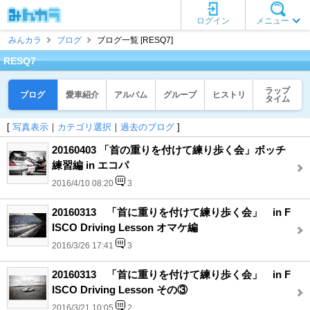
ログイン
メニュー
みんカラ
ブログ
ブログ一覧 [RESQ7]
RESQ7
ラップ
ブログ
愛車紹介
アルバム
グループ
ヒストリ
タイム
[
写真表示
｜
カテゴリ選択
｜
過去のブログ
]
20160403 「首の重りを付けて練り歩く会」ボッチ
練習編 in エコパ
2016/4/10 08:20
3
20160313 「首に重りを付けて練り歩く会」 in F
ISCO Driving Lesson オマケ編
2016/3/26 17:41
3
20160313 「首に重りを付けて練り歩く会」 in F
ISCO Driving Lesson その③
2016/3/21 10:05
2