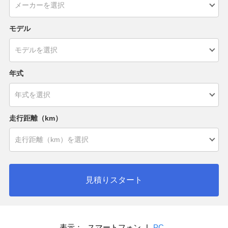
モデル
年式
走行距離（km）
見積りスタート
表示：
スマートフォン
|
PC