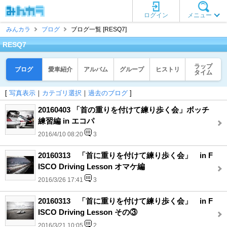
ログイン
メニュー
みんカラ
ブログ
ブログ一覧 [RESQ7]
RESQ7
ラップ
ブログ
愛車紹介
アルバム
グループ
ヒストリ
タイム
[
写真表示
｜
カテゴリ選択
｜
過去のブログ
]
20160403 「首の重りを付けて練り歩く会」ボッチ
練習編 in エコパ
2016/4/10 08:20
3
20160313 「首に重りを付けて練り歩く会」 in F
ISCO Driving Lesson オマケ編
2016/3/26 17:41
3
20160313 「首に重りを付けて練り歩く会」 in F
ISCO Driving Lesson その③
2016/3/21 10:05
2