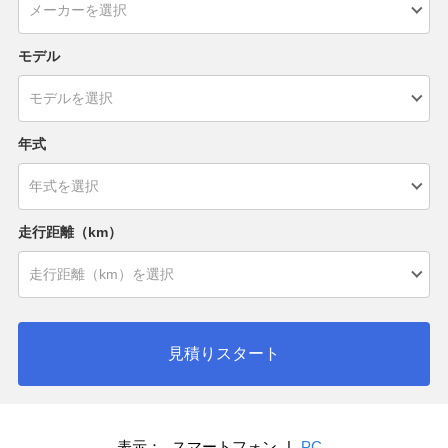
モデル
年式
走行距離（km）
見積りスタート
表示：
スマートフォン
|
PC