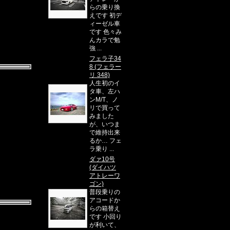
らの乗り換
えです 初デ
ィーゼル車
です 色々み
んカラで勉
強 ...
フェラ子34
8 (フェラー
リ 348)
人生初のイ
タ車、左ハ
ンM/T、ノ
リで買って
みました
が、いつま
で維持出来
るか… フェ
ラ乗り ...
ダァ10号
(ダイハツ
アトレーワ
ゴン)
普段乗りの
アコードか
らの箱替え
です 小回り
が利いて、