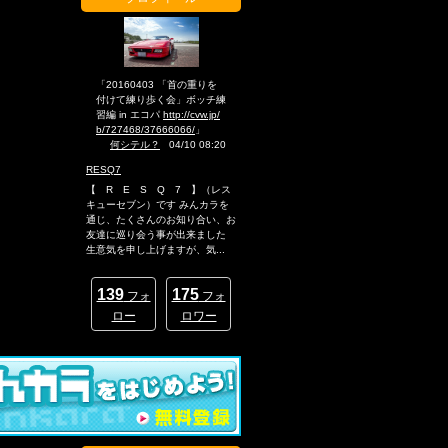
「20160403 「首の重りを
付けて練り歩く会」ボッチ練
習編 in エコパ
http://cvw.jp/
b/727468/37666066/
」
何シテル？
04/10 08:20
RESQ7
【 R E S Q 7 】（レス
キューセブン）です みんカラを
通じ、たくさんのお知り合い、お
友達に巡り会う事が出来ました
生意気を申し上げますが、気...
139
175
フォ
フォ
ロー
ロワー