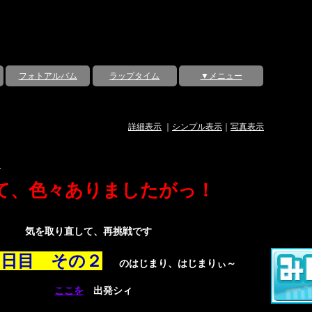
フォトアルバム
ラップタイム
▼メニュー
詳細表示
｜
シンプル表示
｜
写真表示
２
て、色々ありましたがっ！
気を取り直して、再挑戦です
２日目 その２
のはじまり、はじまりぃ～
ここを
出発シィ