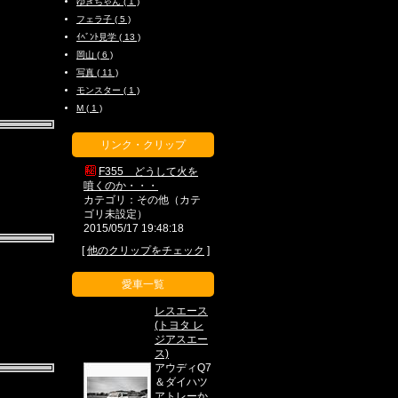
ゆきちゃん ( 1 )
フェラ子 ( 5 )
ｲﾍﾞﾝﾄ見学 ( 13 )
岡山 ( 6 )
写真 ( 11 )
モンスター ( 1 )
M ( 1 )
リンク・クリップ
F355 どうして火を
噴くのか・・・
カテゴリ：その他（カテ
ゴリ未設定）
2015/05/17 19:48:18
[
他のクリップをチェック
]
愛車一覧
レスエース
(トヨタ レ
ジアスエー
ス)
アウディQ7
＆ダイハツ
アトレーか