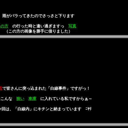
雨がパラってきたのでさっさと下ります
この方
の行った時と違い過ぎますっ
写真
（この方の画像を勝手に借りました）
真
で皆さんに突っ込まれた「白線事件」ですがっ！
こんな
狭い
車庫
に入れている私ですからぁ～
、「白線内」にキチンと納まっています ﾆﾔﾘ