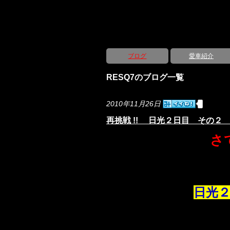
ブログ
愛車紹介
RESQ7のブログ一覧
2010年11月26日
再挑戦 !! 日光２日目 その
さ
日光