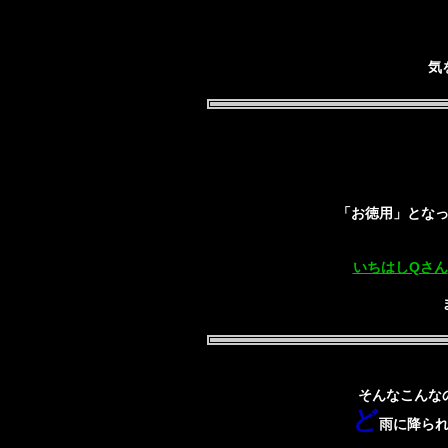
気を
「お徳用」とな
いちはしQさん
そんなこんなの
ど
雨に降ら