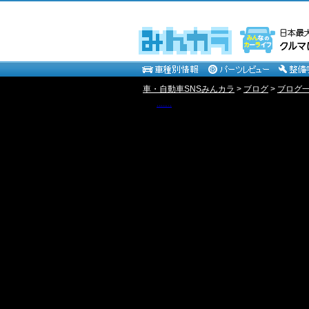
車・自動車SNSみんカラ
>
ブログ
>
ブログ一覧
【 R E S Q 7 】