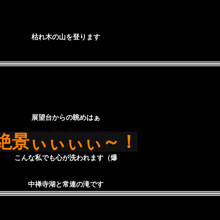
枯れ木の山を登ります
展望台からの眺めはぁ
絶景ぃぃぃぃ～！
こんな私でも心が洗われます（爆
中禅寺湖と常連の滝です