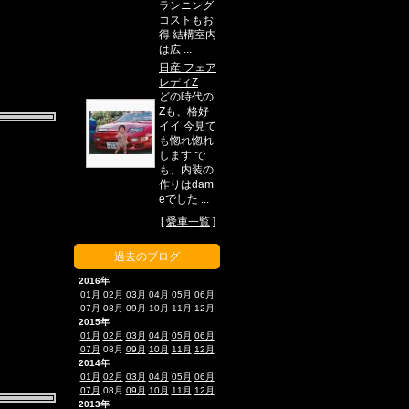
ランニング
コストもお
得 結構室内
は広 ...
日産 フェア
レディZ
どの時代の
Zも、格好
イイ 今見て
も惚れ惚れ
します で
も、内装の
作りはdam
eでした ...
[
愛車一覧
]
過去のブログ
2016年
01月
02月
03月
04月
05月
06月
07月
08月
09月
10月
11月
12月
2015年
01月
02月
03月
04月
05月
06月
07月
08月
09月
10月
11月
12月
2014年
01月
02月
03月
04月
05月
06月
07月
08月
09月
10月
11月
12月
2013年