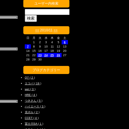
ユーザー内検索
<<
2010/11
>>
日
月
火
水
木
金
土
1
2
3
4
5
6
7
8
9
10
11
12
13
14
15
16
17
18
19
20
21
22
23
24
25
26
27
28
29
30
ブログカテゴリー
Q7 ( 2 )
エコパ ( 19 )
wet ( 3 )
HRE ( 4 )
つきさん ( 5 )
ハイエース ( 3 )
克ポル ( 2 )
CCET ( 4 )
冨士川SA ( 1 )